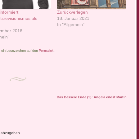
nformiert:
Zurückverlegen
tsrevisionismus als
18. Januar 2021
In "Allgemein"
ember 2016
mein"
e ein Lesezeichen auf den
Permalink
.
Das Bessere Ende (9): Angela erlöst Martin
→
 abzugeben.