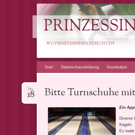
PRINZESSI
WO PRINZESSINNEN BERICHTEN
Springe
Start
Datenschutzerklärung
Grundsätze
zum
Inhalt
Bitte Turnschuhe mi
Jan.
18
Ein App
Diverse 
Kegeln.
Es treibt