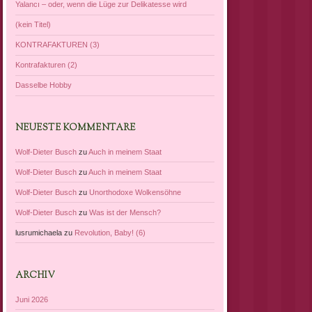
Yalancı – oder, wenn die Lüge zur Delikatesse wird
(kein Titel)
KONTRAFAKTUREN (3)
Kontrafakturen (2)
Dasselbe Hobby
NEUESTE KOMMENTARE
Wolf-Dieter Busch
zu
Auch in meinem Staat
Wolf-Dieter Busch
zu
Auch in meinem Staat
Wolf-Dieter Busch
zu
Unorthodoxe Wolkensöhne
Wolf-Dieter Busch
zu
Was ist der Mensch?
lusrumichaela
zu
Revolution, Baby! (6)
ARCHIV
Juni 2026