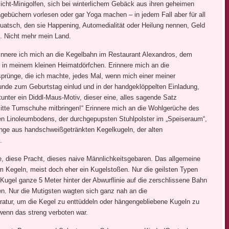
icht-Minigolfen, sich bei winterlichem Gebäck aus ihren geheimen
gebüchern vorlesen oder gar Yoga machen – in jedem Fall aber für all
uatsch, den sie Happening, Automedialität oder Heilung nennen, Geld
. Nicht mehr mein Land.
rinnere ich mich an die Kegelbahn im Restaurant Alexandros, dem
 in meinem kleinen Heimatdörfchen. Erinnere mich an die
prünge, die ich machte, jedes Mal, wenn mich einer meiner
unde zum Geburtstag einlud und in der handgeklöppelten Einladung,
tunter ein Diddl-Maus-Motiv, dieser eine, alles sagende Satz
Bitte Turnschuhe mitbringen!“ Erinnere mich an die Wohlgerüche des
en Linoleumbodens, der durchgepupsten Stuhlpolster im „Speiseraum“,
nge aus handschweißgetränkten Kegelkugeln, der alten
.
, diese Pracht, dieses naive Männlichkeitsgebaren. Das allgemeine
 Kegeln, meist doch eher ein Kugelstoßen. Nur die geilsten Typen
e Kugel ganze 5 Meter hinter der Abwurflinie auf die zerschlissene Bahn
n. Nur die Mutigsten wagten sich ganz nah an die
ratur, um die Kegel zu enttüddeln oder hängengebliebene Kugeln zu
wenn das streng verboten war.