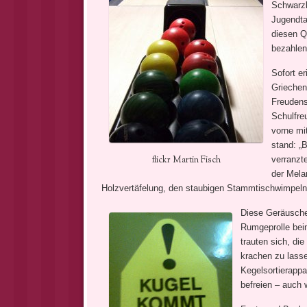
Schwarzl
Jugendta
diesen Q
bez
ahlen
Sofort e
Griechen
Freudens
Schulfre
vorne mi
stand: „
flickr Martin Fisch
verranzt
der Mela
Holzvertäfelung, den staubigen Stammtischwimpeln
Diese Geräusche
Rumgeprolle beim
trauten sich, di
krachen zu lasse
Kegelsortierappa
befreien – auch 