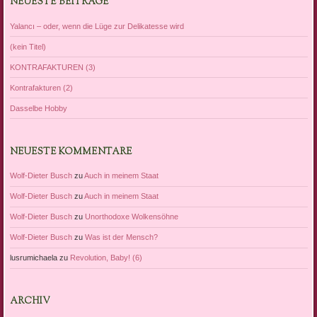
NEUESTE BEITRÄGE
Yalancı – oder, wenn die Lüge zur Delikatesse wird
(kein Titel)
KONTRAFAKTUREN (3)
Kontrafakturen (2)
Dasselbe Hobby
NEUESTE KOMMENTARE
Wolf-Dieter Busch
zu
Auch in meinem Staat
Wolf-Dieter Busch
zu
Auch in meinem Staat
Wolf-Dieter Busch
zu
Unorthodoxe Wolkensöhne
Wolf-Dieter Busch
zu
Was ist der Mensch?
lusrumichaela
zu
Revolution, Baby! (6)
ARCHIV