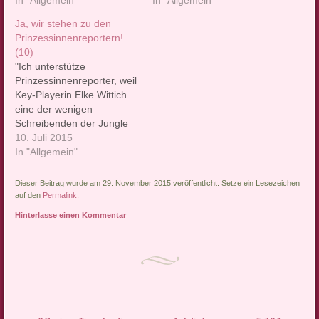
In "Allgemein"
In "Allgemein"
Ja, wir stehen zu den
Prinzessinnenreportern!
(10)
"Ich unterstütze
Prinzessinnenreporter, weil
Key-Playerin Elke Wittich
eine der wenigen
Schreibenden der Jungle
World ist, bei deren Texten
10. Juli 2015
ich nicht sofort wütend
In "Allgemein"
werde." - Linus
Volkmann, Musikjournalist
Dieser Beitrag wurde am 29. November 2015 veröffentlicht. Setze ein Lesezeichen
auf den
Permalink
.
Hinterlasse einen Kommentar