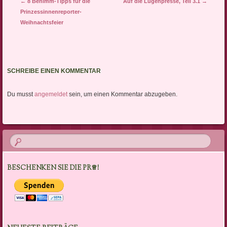
Artikel-Navigation
←
8 Benimm-Tipps für die
Auf die Lügenpresse, Teil 3.1
→
Prinzessinnenreporter-
Weihnachtsfeier
SCHREIBE EINEN KOMMENTAR
Du musst
angemeldet
sein, um einen Kommentar abzugeben.
BESCHENKEN SIE DIE PR♕!