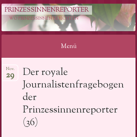
PRINZESSINNENREPORTER
WO PRINZESSINNEN BERICHTEN
Menü
Springe
Der royale
Nov.
zum
29
Inhalt
Journalistenfragebogen
der
Prinzessinnenreporter
(36)