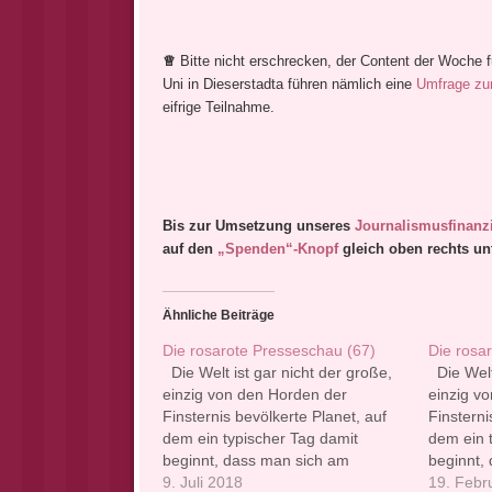
♕
Bitte nicht erschrecken, der Content der Woche fü
Uni in Dieserstadta führen nämlich eine
Umfrage zur
eifrige Teilnahme.
Bis zur Umsetzung unseres
Journalismusfinanz
auf den
„Spenden“-Knopf
gleich oben rechts un
Ähnliche Beiträge
Die rosarote Presseschau (67)
Die rosa
Die Welt ist gar nicht der große,
Die Welt 
einzig von den Horden der
einzig v
Finsternis bevölkerte Planet, auf
Finsterni
dem ein typischer Tag damit
dem ein 
beginnt, dass man sich am
beginnt,
liebsten gleich wieder die Decke
9. Juli 2018
liebsten 
19. Febr