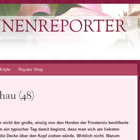
NNENREPORTER
Köpfe
Royaler Shop
hau (48)
ar nicht der große, einzig von den Horden der Finsternis bevölkerte
m ein typischer Tag damit beginnt, dass man sich am liebsten
 die Decke über den Kopf ziehen würde. Wirklich nicht. Warum