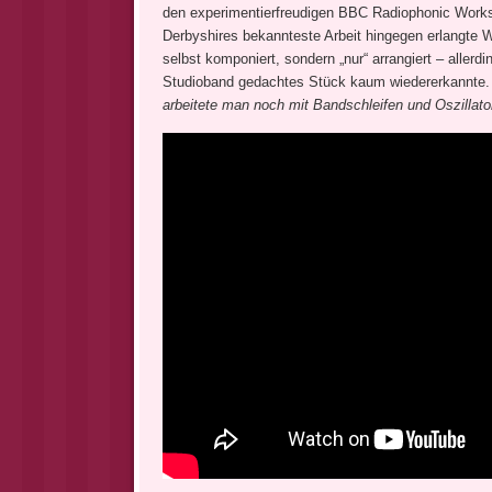
den experimentierfreudigen BBC Radiophonic Worksh
Derbyshires bekannteste Arbeit hingegen erlangte W
selbst komponiert, sondern „nur“ arrangiert – allerd
Studioband gedachtes Stück kaum wiedererkannte
arbeitete man noch mit Bandschleifen und Oszillato