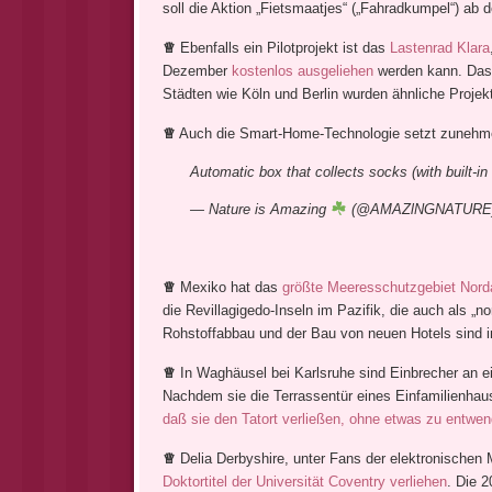
soll die Aktion „Fietsmaatjes“ („Fahradkumpel“) a
♕
Ebenfalls ein Pilotprojekt ist das
Lastenrad Klara
Dezember
kostenlos ausgeliehen
werden kann. Das 
Städten wie Köln und Berlin wurden ähnliche Projekte
♕
Auch die Smart-Home-Technologie setzt zunehm
Automatic box that collects socks (with built-in
— Nature is Amazing
(@AMAZlNGNATURE
♕
Mexiko hat das
größte Meeresschutzgebiet Norda
die Revillagigedo-Inseln im Pazifik, die auch als „
Rohstoffabbau und der Bau von neuen Hotels sind i
♕
In Waghäusel bei Karlsruhe sind Einbrecher an e
Nachdem sie die Terrassentür eines Einfamilienhau
daß sie den Tatort verließen, ohne etwas zu entwe
♕
Delia Derbyshire, unter Fans der elektronischen
Doktortitel der Universität Coventry verliehen
. Die 2