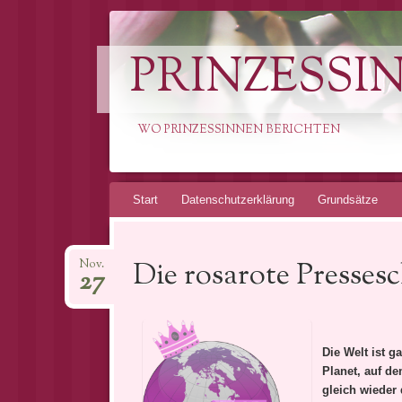
PRINZESSI
WO PRINZESSINNEN BERICHTEN
Springe
Start
Datenschutzerklärung
Grundsätze
zum
Inhalt
Die rosarote Pressesc
Nov.
27
Die Welt ist g
Planet, auf de
gleich wieder