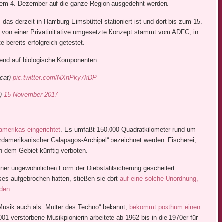
b dem 4. Dezember auf die ganze Region ausgedehnt werden.
, das derzeit in Hamburg-Eimsbüttel stationiert ist und dort bis zum 15.
von einer Privatinitiative umgesetzte Konzept stammt vom ADFC, in
 bereits erfolgreich getestet.
end auf biologische Komponenten.
 cat)
pic.twitter.com/NXnPky7kDP
)
15 November 2017
merikas eingerichtet
. Es umfaßt 150.000 Quadratkilometer rund um
nordamerikanischer Galapagos-Archipel“ bezeichnet werden. Fischerei,
n dem Gebiet künftig verboten.
iner ungewöhnlichen Form der Diebstahlsicherung gescheitert:
ses aufgebrochen hatten, stießen sie dort
auf eine solche Unordnung,
nden
.
 Musik auch als „Mutter des Techno“ bekannt,
bekommt posthum einen
001 verstorbene Musikpionierin arbeitete ab 1962 bis in die 1970er für