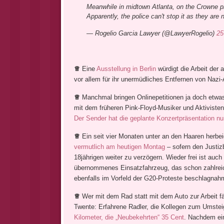
Meanwhile in midtown Atlanta, on the Crowne pl
Apparently, the police can't stop it as they are 
— Rogelio Garcia Lawyer (@LawyerRogelio)
25
♕
Eine
Ausstellung in Berlin
würdigt die Arbeit der 
vor allem für ihr unermüdliches Entfernen von Nazi
♕
Manchmal bringen Onlinepetitionen ja doch etwa
mit dem früheren Pink-Floyd-Musiker und Aktiviste
Der Sender hat die geplante Konzertpräsentation n
♕
Ein seit vier Monaten unter an den Haaren herbe
vermutlich am heutigen Montag
– sofern den Justiz
18jährigen weiter zu verzögern. Wieder frei ist auch
übernommenes Einsatzfahrzeug, das schon zahlreich
ebenfalls im Vorfeld der G20-Proteste beschlagnah
♕
Wer mit dem Rad statt mit dem Auto zur Arbeit f
Twente: Erfahrene Radler, die Kollegen zum Umst
Kilometer, die „Neubekehrten“ 35 Cent
. Nachdem ein