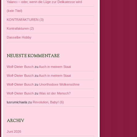
Yalancı – oder, wenn die Lüge zur Delikatesse wird
(kein Titel)
KONTRAFAKTUREN (3)
Kontrafakturen (2)
Dasselbe Hobby
NEUESTE KOMMENTARE
Wolf-Dieter Busch
zu
Auch in meinem Staat
Wolf-Dieter Busch
zu
Auch in meinem Staat
Wolf-Dieter Busch
zu
Unorthodoxe Wolkensöhne
Wolf-Dieter Busch
zu
Was ist der Mensch?
lusrumichaela
zu
Revolution, Baby! (6)
ARCHIV
Juni 2026