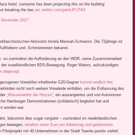
aza hotel, someone has been projecting this on the building.
not breaking the law.
pic.twitter.com/gahAJPJTAX
 November 2017
antifaschistischen Aktivistin Irmela Mensah-Schramm. Die 72jährige ist
-Aufklebern und -Schmierereien bekannt.
s: so zumindest die Aufforderung an den WDR, seine Zusammenarbeit
n der israelfeindlichen BDS-Bewegung, Roger Waters, aufzukündigen.
un abgesagt
.
igezogenen Vorwürfen inhaftierter G20-Gegner
kommt endlich frei,
behörden nicht noch weitere Vorwände einfallen, um die Entlassung des
 der
„Wasserwerfer der Herzen“
, ein ausrangiertes und von Autonomen
e Hamburger Demonstrationen (solidarisch) begleitet hat und
mt worden war.
ährt, bekommt dies sogar vergütet – zumindest im niederländischen
eigen bewegen,
erhalten einen Euro pro Arbeitstag und gefahrenem
 Pilotprojekt mit 40 Unternehmen in der Stadt Twente positiv verlief,