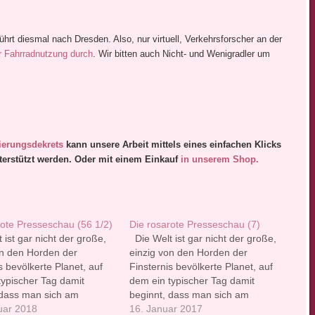
hrt diesmal nach Dresden. Also, nur virtuell, Verkehrsforscher an der
 Fahrradnutzung durch
. Wir bitten auch Nicht- und Wenigradler um
ierungsdek
rets
kann unsere Arbeit mittels eines einfachen Klicks
terstützt werden. Oder mit einem Einkauf
in unserem Shop.
rote Presseschau (56 1/2)
Die rosarote Presseschau (7)
ist gar nicht der große,
Die Welt ist gar nicht der große,
on den Horden der
einzig von den Horden der
s bevölkerte Planet, auf
Finsternis bevölkerte Planet, auf
typischer Tag damit
dem ein typischer Tag damit
 dass man sich am
beginnt, dass man sich am
gleich wieder die Decke
uar 2018
liebsten gleich wieder die Decke
16. Januar 2017