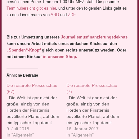
persönlichen Prime Time um 1:00 Uhr MEZ statt. Die gesamte
Terminübersicht gibt es hier
, und unter den folgenden Links geht es
zu den Livestreams von
ARD
und
ZDF
.
Bis zur Umsetzung unseres
Journalismusfinanzierungsdek
rets
kann unsere Arbeit mittels eines einfachen Klicks auf den
„Spenden“-Knopf
gleich oben rechts unterstützt werden. Oder
mit einem Einkauf
in unserem Shop.
Ähnliche Beiträge
Die rosarote Presseschau
Die rosarote Presseschau
(67)
(7)
Die Welt ist gar nicht der
Die Welt ist gar nicht der
große, einzig von den
große, einzig von den
Horden der Finsternis
Horden der Finsternis
bevölkerte Planet, auf dem
bevölkerte Planet, auf dem
ein typischer Tag damit
ein typischer Tag damit
beginnt, dass man sich am
9. Juli 2018
beginnt, dass man sich am
16. Januar 2017
liebsten gleich wieder die
In "Allgemein"
liebsten gleich wieder die
In "Allgemein"