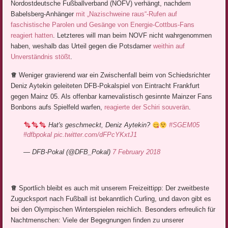
Nordostdeutsche Fußballverband (NOFV) verhängt, nachdem
Babelsberg-Anhänger
mit „Nazischweine raus“-Rufen auf
faschistische Parolen und Gesänge von Energie-Cottbus-Fans
reagiert hatten
. Letzteres will man beim NOVF nicht wahrgenommen
haben, weshalb das Urteil gegen die Potsdamer
weithin auf
Unverständnis stößt
.
♕
Weniger gravierend war ein Zwischenfall beim von Schiedsrichter
Deniz Aytekin geleiteten DFB-Pokalspiel von Eintracht Frankfurt
gegen Mainz 05. Als offenbar karnevalistisch gesinnte Mainzer Fans
Bonbons aufs Spielfeld warfen,
reagierte der Schiri souverän
.
Hat's geschmeckt, Deniz Aytekin?
#SGEM05
#dfbpokal
pic.twitter.com/dFPcYKxtJ1
— DFB-Pokal (@DFB_Pokal)
7 February 2018
♕
Sportlich bleibt es auch mit unserem Freizeittipp: Der zweitbeste
Zugucksport nach Fußball ist bekanntlich Curling, und davon gibt es
bei den Olympischen Winterspielen reichlich. Besonders erfreulich für
Nachtmenschen: Viele der Begegnungen finden zu unserer