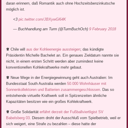
daran erinnern, daß Romantik auch ohne Hochzeitsbenzinkutsche
möglich ist.
<3
pic.twitter.com/JBXywGl64K
— Buchhandlung am Turm (@TurmBuchOch)
9 February 2018
♕
Chile will
aus der Kohleenergie aussteigen
; das kündigte
Präsidentin Michelle Bachelet an. Ein genaues Zieldatum nannte sie
nicht, in einem ersten Schritt werden aber zumindest keine
konventionellen Kohlekraftwerke mehr gebaut.
♕
Neue Wege in der Energiegewinnung geht auch Australien: Im
Bundesstaat South Australia werden
50.000 Wohnhäuser mit
Sonnenkollektoren und Batterien zusammengeschlossen
. Das so
entstehende virtuelle Kraftwerk soll in Spitzenzeiten ähnliche
Kapazitäten besitzen wie ein großes Kohlekraftwerk.
♕
Große Solidarität
erfährt derzeit der Fußballviertligist SV
Babelsberg 03
. Diesem droht der Ausschluß vom Spielbetrieb, weil er
sich weigert, eine Strafe zu bezahlen – diese hatte der