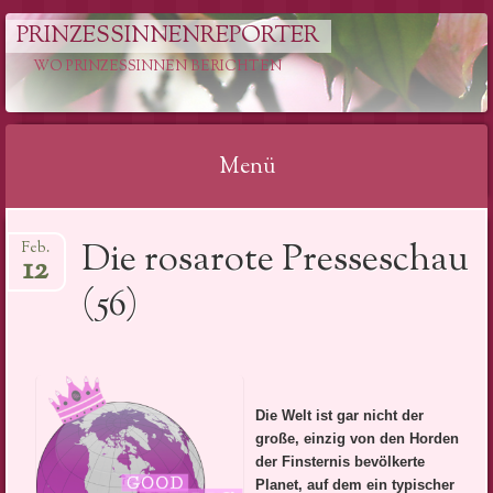
PRINZESSINNENREPORTER
WO PRINZESSINNEN BERICHTEN
Menü
Springe
Die rosarote Presseschau
Feb.
zum
12
Inhalt
(56)
Die Welt ist gar nicht der
große, einzig von den Horden
der Finsternis bevölkerte
Planet, auf dem ein typischer