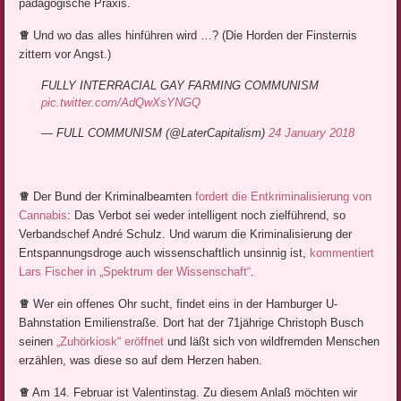
pädagogische Praxis.
♕
Und wo das alles hinführen wird …? (Die Horden der Finsternis
zittern vor Angst.)
FULLY INTERRACIAL GAY FARMING COMMUNISM
pic.twitter.com/AdQwXsYNGQ
— FULL COMMUNISM (@LaterCapitalism)
24 January 2018
♕
Der Bund der Kriminalbeamten
fordert die Entkriminalisierung von
Cannabis
: Das Verbot sei weder intelligent noch zielführend, so
Verbandschef André Schulz. Und warum die Kriminalisierung der
Entspannungsdroge auch wissenschaftlich unsinnig ist,
kommentiert
Lars Fischer in „Spektrum der Wissenschaft“
.
♕
Wer ein offenes Ohr sucht, findet eins in der Hamburger U-
Bahnstation Emilienstraße. Dort hat der 71jährige Christoph Busch
seinen
„Zuhörkiosk“ eröffnet
und läßt sich von wildfremden Menschen
erzählen, was diese so auf dem Herzen haben.
♕
Am 14. Februar ist Valentinstag. Zu diesem Anlaß möchten wir