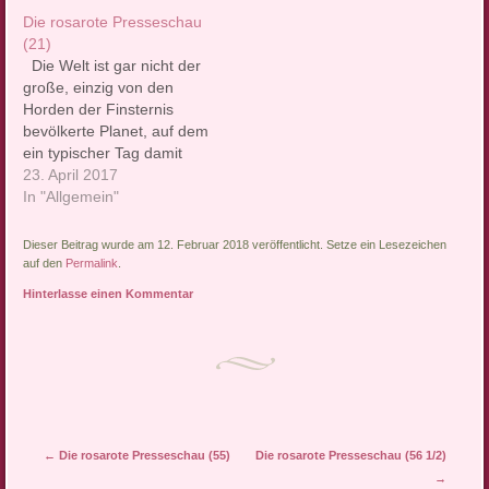
Decke über den Kopf
Decke über den Kopf
Die rosarote Presseschau
ziehen würde. Wirklich
ziehen würde. Wirklich
(21)
nicht. Warum nicht,
nicht. Warum nicht,
Die Welt ist gar nicht der
erklären wir in unserer
erklären wir in unserer
große, einzig von den
Rubrik mit Nachrichten, die
Rubrik mit Nachrichten, die
Horden der Finsternis
die…
die…
bevölkerte Planet, auf dem
ein typischer Tag damit
beginnt, dass man sich am
23. April 2017
liebsten gleich wieder die
In "Allgemein"
Decke über den Kopf
ziehen würde. Wirklich
Dieser Beitrag wurde am 12. Februar 2018 veröffentlicht. Setze ein Lesezeichen
nicht. Warum nicht,
auf den
Permalink
.
erklären wir in unserer
Hinterlasse einen Kommentar
Rubrik mit Nachrichten, die
die…
Artikel-Navigation
←
Die rosarote Presseschau (55)
Die rosarote Presseschau (56 1/2)
→