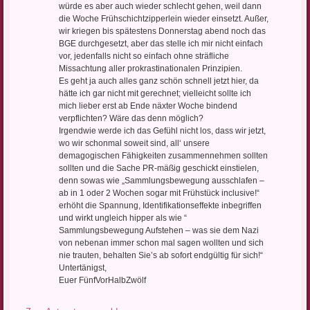
würde es aber auch wieder schlecht gehen, weil dann
die Woche Frühschichtzipperlein wieder einsetzt. Außer,
wir kriegen bis spätestens Donnerstag abend noch das
BGE durchgesetzt, aber das stelle ich mir nicht einfach
vor, jedenfalls nicht so einfach ohne sträfliche
Missachtung aller prokrastinationalen Prinzipien.
Es geht ja auch alles ganz schön schnell jetzt hier, da
hätte ich gar nicht mit gerechnet; vielleicht sollte ich
mich lieber erst ab Ende näxter Woche bindend
verpflichten? Wäre das denn möglich?
Irgendwie werde ich das Gefühl nicht los, dass wir jetzt,
wo wir schonmal soweit sind, all‘ unsere
demagogischen Fähigkeiten zusammennehmen sollten
sollten und die Sache PR-mäßig geschickt einstielen,
denn sowas wie „Sammlungsbewegung ausschlafen –
ab in 1 oder 2 Wochen sogar mit Frühstück inclusive!“
erhöht die Spannung, Identifikationseffekte inbegriffen
und wirkt ungleich hipper als wie “
Sammlungsbewegung Aufstehen – was sie dem Nazi
von nebenan immer schon mal sagen wollten und sich
nie trauten, behalten Sie’s ab sofort endgültig für sich!“
Untertänigst,
Euer FünfVorHalbZwölf