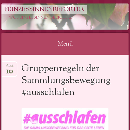
PRINZESSINNENREPORTER
WO PRINZESSINNEN BERICHTEN
Menü
Springe
Gruppenregeln der
Aug.
zum
10
Inhalt
Sammlungsbewegung
#ausschlafen