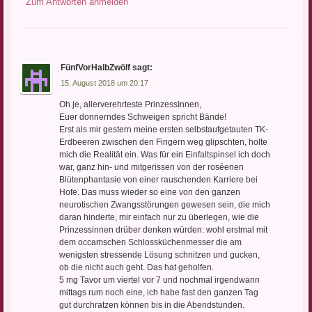
Zum Antworten anmelden
FünfVorHalbZwölf
sagt:
15. August 2018 um 20:17
Oh je, allerverehrteste PrinzessInnen,
Euer donnerndes Schweigen spricht Bände!
Erst als mir gestern meine ersten selbstaufgetauten TK-
Erdbeeren zwischen den Fingern weg glipschten, holte
mich die Realität ein. Was für ein Einfaltspinsel ich doch
war, ganz hin- und mitgerissen von der roséenen
Blütenphantasie von einer rauschenden Karriere bei
Hofe. Das muss wieder so eine von den ganzen
neurotischen Zwangsstörungen gewesen sein, die mich
daran hinderte, mir einfach nur zu überlegen, wie die
Prinzessinnen drüber denken würden: wohl erstmal mit
dem occamschen Schlossküchenmesser die am
wenigsten stressende Lösung schnitzen und gucken,
ob die nicht auch geht. Das hat geholfen.
5 mg Tavor um viertel vor 7 und nochmal irgendwann
mittags rum noch eine, ich habe fast den ganzen Tag
gut durchratzen können bis in die Abendstunden.