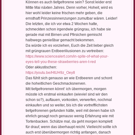
Können es auch tiefgefrorene sein? Sonst leider erst
Mitte Mai näxten Jahres. Denn vorher, Hoheit, wird es
hier wohl leider keine frischen mehr geben, die
ernsthaft Prinzessinnenzungen zumutbar wären. Leider!
Die letzten, die ich vor etwa 2 Wochen hatte,
schmeckten schon irgendwie grüngrau, ich habe sie
gerade mal mit Birnen und Pfirsichen gemischt
halbwegs genießbar gemacht bekommen.
Da würde ich es vorziehen, Euch die Zeit lieber gleich
mit grüngrauen Erdbeeriliusionen zu vertreiben:
https://www.sciencealert.com/in-spite-of-what-your-
eyes-tell-you-these-strawberries-aren-t-red
Oder akkustischen:
https://youtu.be/HtUH9z_Oey8
Das fühlt sich genauso an wie Erdbeeren und schont
die hoheitlichen Geschmacksnerven.
Mit tiefgefrorenen könnt‘ ich übermorgen, morgen
müsste ich erstmal einkaufen (wieviel sind wir den
schon so?), auftauen, vorkosten, verwerfen, nochmal
einkaufen und so weiter, bis ich die vortrefflichsten
tiefgefrorenen gefunden hätte, weil mit denen habe ich
ehrlich gesagt noch genauso wenig Erfahrung wie mit
Tortenbacken. Schätze mal, da geht morgen komplett
für drauf, wenn das überhaupt reicht. Vielleicht sollte ich
auch erst überübermorgen richtig anfangen, danach