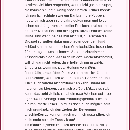
sowieso viel überzeugender, wenn nicht gar total super,
sie kommen nur ein wenig spät für mich. Früher konnte
ich nämlich schlafen wie ein Bär bis in die Puppen,
heute bin ich aber in die Jahre gekommen und leide
schon seit Längerem an seniler Bettflucht: mal schmerzt
das Kreuz, mal lässt mir die Hyperaktivität einfach keine
Ruhe, und wenn beides mal nicht ist, quietschen die
Drosseln draußen dafür umso lauter oder der Hund
schlägt seine morgendlichen Gassigehpläne besonders
früh an. Irgendwas ist immer. Von dem chronischen
Frühschichtsleiden, das mich im Zweiwochentakt befällt,
will ich gar nicht reden, da erhoffe ich mir ja wirklich
Linderung, wenn nicht gar Heilung vom BGE.
Jedenfalls, um auf den Punkt zu kommen, ich fände es
sehr schade, wenn ich wegen meines Gebrechens bei
Euch auch wieder nicht mitmachen kann. Immer bis
halb fünf aufbleiben, damit ich bloß bis Mittags schlafen
kann, das geht vielleicht mal ein paar Wochen gut, aber
irgendwann versagt dann erfahrungsgemäß auch mal
die robusteste Leber. Es muss doch auch möglich sein,
mich grundsätzlich den Zielen der Bewegung
anschließen zu können, auch wenn ich gesundheitlich
nicht mehr so aktiv Passiv kann!
Ich könnte ja, wenn ich – ich betone das – unfreiwillig