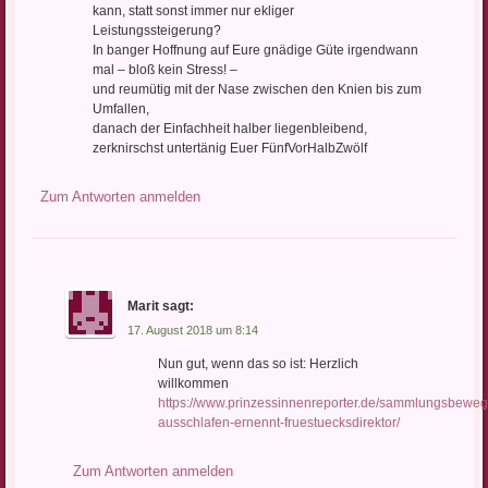
kann, statt sonst immer nur ekliger
Leistungssteigerung?
In banger Hoffnung auf Eure gnädige Güte irgendwann
mal – bloß kein Stress! –
und reumütig mit der Nase zwischen den Knien bis zum
Umfallen,
danach der Einfachheit halber liegenbleibend,
zerknirschst untertänig Euer FünfVorHalbZwölf
Zum Antworten anmelden
Marit
sagt:
17. August 2018 um 8:14
Nun gut, wenn das so ist: Herzlich
willkommen
https://www.prinzessinnenreporter.de/sammlungsbewe
ausschlafen-ernennt-fruestuecksdirektor/
Zum Antworten anmelden