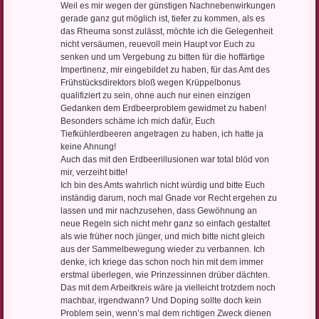
Weil es mir wegen der günstigen Nachnebenwirkungen
gerade ganz gut möglich ist, tiefer zu kommen, als es
das Rheuma sonst zulässt, möchte ich die Gelegenheit
nicht versäumen, reuevoll mein Haupt vor Euch zu
senken und um Vergebung zu bitten für die hoffärtige
Impertinenz, mir eingebildet zu haben, für das Amt des
Frühstücksdirektors bloß wegen Krüppelbonus
qualifiziert zu sein, ohne auch nur einen einzigen
Gedanken dem Erdbeerproblem gewidmet zu haben!
Besonders schäme ich mich dafür, Euch
Tiefkühlerdbeeren angetragen zu haben, ich hatte ja
keine Ahnung!
Auch das mit den Erdbeerillusionen war total blöd von
mir, verzeiht bitte!
Ich bin des Amts wahrlich nicht würdig und bitte Euch
inständig darum, noch mal Gnade vor Recht ergehen zu
lassen und mir nachzusehen, dass Gewöhnung an
neue Regeln sich nicht mehr ganz so einfach gestaltet
als wie früher noch jünger, und mich bitte nicht gleich
aus der Sammelbewegung wieder zu verbannen. Ich
denke, ich kriege das schon noch hin mit dem immer
erstmal überlegen, wie Prinzessinnen drüber dächten.
Das mit dem Arbeitkreis wäre ja vielleicht trotzdem noch
machbar, irgendwann? Und Doping sollte doch kein
Problem sein, wenn’s mal dem richtigen Zweck dienen