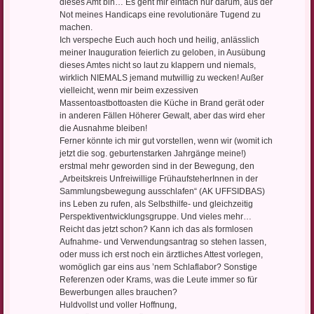
dieses Amt bin… Es geht mir einfach nur darum, aus der
Not meines Handicaps eine revolutionäre Tugend zu
machen.
Ich verspeche Euch auch hoch und heilig, anlässlich
meiner Inauguration feierlich zu geloben, in Ausübung
dieses Amtes nicht so laut zu klappern und niemals,
wirklich NIEMALS jemand mutwillig zu wecken! Außer
vielleicht, wenn mir beim exzessiven
Massentoastbottoasten die Küche in Brand gerät oder
in anderen Fällen Höherer Gewalt, aber das wird eher
die Ausnahme bleiben!
Ferner könnte ich mir gut vorstellen, wenn wir (womit ich
jetzt die sog. geburtenstarken Jahrgänge meine!)
erstmal mehr geworden sind in der Bewegung, den
„Arbeitskreis Unfreiwillige FrühaufsteherInnen in der
Sammlungsbewegung ausschlafen“ (AK UFFSIDBAS)
ins Leben zu rufen, als Selbsthilfe- und gleichzeitig
Perspektiventwicklungsgruppe. Und vieles mehr…
Reicht das jetzt schon? Kann ich das als formlosen
Aufnahme- und Verwendungsantrag so stehen lassen,
oder muss ich erst noch ein ärztliches Attest vorlegen,
womöglich gar eins aus ’nem Schlaflabor? Sonstige
Referenzen oder Krams, was die Leute immer so für
Bewerbungen alles brauchen?
Huldvollst und voller Hoffnung,