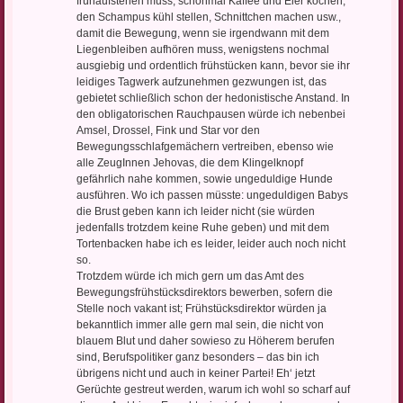
frühaufstehen muss, schonmal Kaffee und Eier kochen,
den Schampus kühl stellen, Schnittchen machen usw.,
damit die Bewegung, wenn sie irgendwann mit dem
Liegenbleiben aufhören muss, wenigstens nochmal
ausgiebig und ordentlich frühstücken kann, bevor sie ihr
leidiges Tagwerk aufzunehmen gezwungen ist, das
gebietet schließlich schon der hedonistische Anstand. In
den obligatorischen Rauchpausen würde ich nebenbei
Amsel, Drossel, Fink und Star vor den
Bewegungsschlafgemächern vertreiben, ebenso wie
alle ZeugInnen Jehovas, die dem Klingelknopf
gefährlich nahe kommen, sowie ungeduldige Hunde
ausführen. Wo ich passen müsste: ungeduldigen Babys
die Brust geben kann ich leider nicht (sie würden
jedenfalls trotzdem keine Ruhe geben) und mit dem
Tortenbacken habe ich es leider, leider auch noch nicht
so.
Trotzdem würde ich mich gern um das Amt des
Bewegungsfrühstücksdirektors bewerben, sofern die
Stelle noch vakant ist; Frühstücksdirektor würden ja
bekanntlich immer alle gern mal sein, die nicht von
blauem Blut und daher sowieso zu Höherem berufen
sind, Berufspolitiker ganz besonders – das bin ich
übrigens nicht und auch in keiner Partei! Eh‘ jetzt
Gerüchte gestreut werden, warum ich wohl so scharf auf