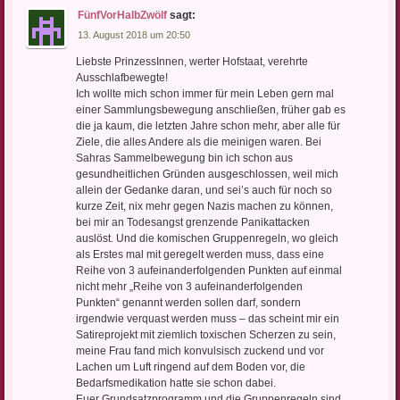
FünfVorHalbZwölf
sagt:
13. August 2018 um 20:50
Liebste PrinzessInnen, werter Hofstaat, verehrte
Ausschlafbewegte!
Ich wollte mich schon immer für mein Leben gern mal
einer Sammlungsbewegung anschließen, früher gab es
die ja kaum, die letzten Jahre schon mehr, aber alle für
Ziele, die alles Andere als die meinigen waren. Bei
Sahras Sammelbewegung bin ich schon aus
gesundheitlichen Gründen ausgeschlossen, weil mich
allein der Gedanke daran, und sei’s auch für noch so
kurze Zeit, nix mehr gegen Nazis machen zu können,
bei mir an Todesangst grenzende Panikattacken
auslöst. Und die komischen Gruppenregeln, wo gleich
als Erstes mal mit geregelt werden muss, dass eine
Reihe von 3 aufeinanderfolgenden Punkten auf einmal
nicht mehr „Reihe von 3 aufeinanderfolgenden
Punkten“ genannt werden sollen darf, sondern
irgendwie verquast werden muss – das scheint mir ein
Satireprojekt mit ziemlich toxischen Scherzen zu sein,
meine Frau fand mich konvulsisch zuckend und vor
Lachen um Luft ringend auf dem Boden vor, die
Bedarfsmedikation hatte sie schon dabei.
Euer Grundsatzprogramm und die Gruppenregeln sind