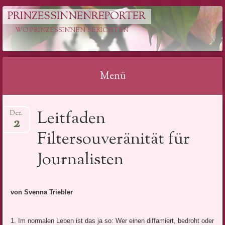
PRINZESSINNENREPORTER
WO PRINZESSINNEN BERICHTEN
Menü
Springe
Leitfaden
Dez.
zum
2
Inhalt
Filtersouveränität für
Journalisten
von Svenna Triebler
1. Im normalen Leben ist das ja so: Wer einen diffamiert, bedroht oder