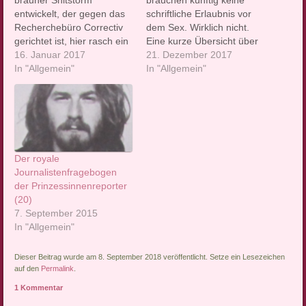
brauner Shitstorm
brauchen künftig keine
entwickelt, der gegen das
schriftliche Erlaubnis vor
Recherchebüro Correctiv
dem Sex. Wirklich nicht.
gerichtet ist, hier rasch ein
Eine kurze Übersicht über
paar Takte zum Thema
16. Januar 2017
die Einzelheitzen des
21. Dezember 2017
Meinungsfreiheit: 1.
In "Allgemein"
geplanten neuen
In "Allgemein"
Meinungsfreiheit endet da,
"sexualbrottslagstiftning".
wo das Strafgesetzbuch
1. Kein Sex ohne deutliche
anfängt. 2. Gesetzlich
Zustimmung Als
verboten ist es
Zustimmung gilt allerdings
beispielsweise,
nicht nur ein "Ja" oder eine
volksvehetzende Texte zu
ähnlich eindeutige verbale
Der royale
verbreiten, die zum Hass
Äußerung. Wenn jemand
Journalistenfragebogen
anstacheln. Oder zum
"aktivt visar att den vill…
der Prinzessinnenreporter
Beispiel auch Texte, in…
(20)
7. September 2015
In "Allgemein"
Dieser Beitrag wurde am 8. September 2018 veröffentlicht. Setze ein Lesezeichen
auf den
Permalink
.
1 Kommentar