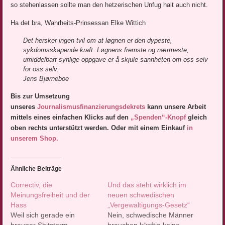
so stehenlassen sollte man den hetzerischen Unfug halt auch nicht.
Ha det bra, Wahrheits-Prinsessan Elke Wittich
Det hersker ingen tvil om at løgnen er den dypeste,
sykdomsskapende kraft. Løgnens fremste og nærmeste,
umiddelbart synlige oppgave er å skjule sannheten om oss selv
for oss selv.
Jens Bjørneboe
Bis zur Umsetzung
unseres
Journalismusfinanzierungsdekrets
kann unsere Arbeit
mittels eines einfachen Klicks auf den
„Spenden“-Knopf
gleich
oben rechts unterstützt werden. Oder mit einem Einkauf
in
unserem Shop.
Ähnliche Beiträge
Correctiv, die
Und das steht wirklich im
Meinungsfreiheit und der
neuen schwedischen
Hass
„Vergewaltigungs-Gesetz“
Weil sich gerade ein
Nein, schwedische Männer