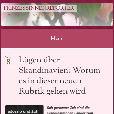
PRINZESSINNENREPORTER
WO PRINZESSINNEN BERICHTEN
Menü
Springe
Lügen über
Sep.
zum
8
Inhalt
Skandinavien: Worum
es in dieser neuen
Rubrik gehen wird
Seit geraumer Zeit sind die
skandinavischen Länder zum