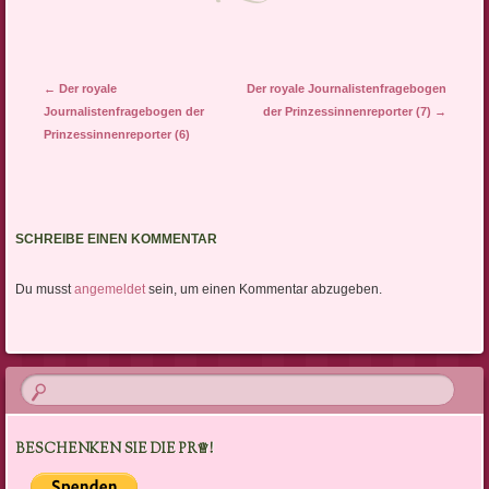
Artikel-Navigation
←
Der royale
Der royale Journalistenfragebogen
Journalistenfragebogen der
der Prinzessinnenreporter (7)
→
Prinzessinnenreporter (6)
SCHREIBE EINEN KOMMENTAR
Du musst
angemeldet
sein, um einen Kommentar abzugeben.
BESCHENKEN SIE DIE PR♕!