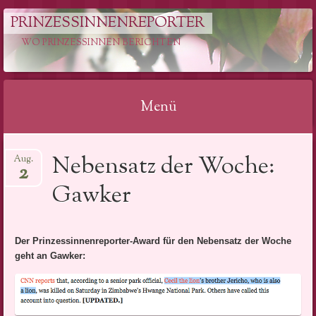
PRINZESSINNENREPORTER
WO PRINZESSINNEN BERICHTEN
Menü
Springe
Nebensatz der Woche:
Aug.
zum
2
Inhalt
Gawker
Der Prinzessinnenreporter-Award für den Nebensatz der Woche
geht an Gawker: