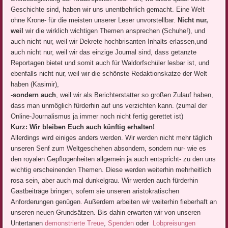
Geschichte sind, haben wir uns unentbehrlich gemacht.
Eine Welt
ohne Krone- für die meisten unserer Leser unvorstellbar.
Nicht nur,
weil
wir die wirklich wichtigen Themen ansprechen (Schuhe!), und
auch nicht nur, weil wir Dekrete hochbrisanten Inhalts erlassen,und
auch nicht nur, weil wir das einzige Journal sind, dass getanzte
Reportagen bietet und somit auch für Waldorfschüler lesbar ist, und
ebenfalls nicht nur, weil wir die schönste Redaktionskatze der Welt
haben (Kasimir),
-sondern auch
, weil wir als Berichterstatter so großen Zulauf haben,
dass man unmöglich fürderhin auf uns verzichten kann. (zumal der
Online-Journalismus ja immer noch nicht fertig gerettet ist)
Kurz: Wir bleiben Euch auch künftig erhalten!
Allerdings wird einiges anders werden. Wir werden nicht mehr täglich
unseren Senf zum Weltgeschehen absondern, sondern nur- wie es
den royalen Gepflogenheiten allgemein ja auch entspricht- zu den uns
wichtig erscheinenden Themen. Diese werden weiterhin mehrheitlich
rosa sein, aber auch mal dunkelgrau. Wir werden auch fürderhin
Gastbeiträge bringen, sofern sie unseren aristokratischen
Anforderungen genügen. Außerdem arbeiten wir weiterhin fieberhaft an
unseren neuen Grundsätzen. Bis dahin erwarten wir von unseren
Untertanen
demonstrierte Treue
,
Spenden
oder
Lobpreisungen