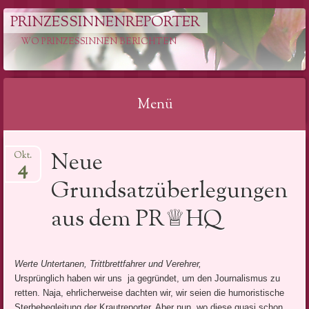
PRINZESSINNENREPORTER
WO PRINZESSINNEN BERICHTEN
Menü
Springe
Neue
Okt.
zum
4
Inhalt
Grundsatzüberlegungen
aus dem PR♕HQ
Werte Untertanen, Trittbrettfahrer und Verehrer,
Ursprünglich haben wir uns ja gegründet, um den Journalismus zu
retten. Naja, ehrlicherweise dachten wir, wir seien die humoristische
Sterbebegleitung der Krautreporter. Aber nun, wo diese quasi schon