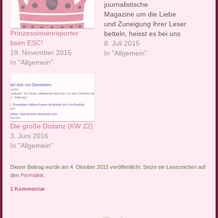
journalistische
Magazine um die Liebe
und Zuneigung ihrer Leser
Prinzessinnenreporter
betteln, heisst es bei uns
beim ESC!
weiterhin ganz schlicht: Wir
8. Juli 2015
19. November 2015
sind geil: Du bleibst
In "Allgemein"
In "Allgemein"
Untertan! von
Prinzessinnereporter
Ramona Ambs Wir
Prinzessinnenreporter
retten den
Onlinejournalismus. Wir
reden nicht nur darüber.
Die große Distanz (KW 22)
Seit einigen Wochen
3. Juni 2016
machen wir das nun schon
In "Allgemein"
mit großem Erfolg. Wir…
Dieser Beitrag wurde am 4. Oktober 2015 veröffentlicht. Setze ein Lesezeichen auf
den
Permalink
.
1 Kommentar