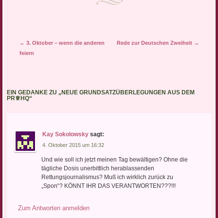
Artikel-Navigation
←
3. Oktober – wenn die anderen
Rede zur Deutschen Zweiheit
→
feiern
EIN GEDANKE ZU „
NEUE GRUNDSATZÜBERLEGUNGEN AUS DEM
PR♕HQ
“
Kay Sokolowsky
sagt:
4. Oktober 2015 um 16:32
Und wie soll ich jetzt meinen Tag bewältigen? Ohne die
tägliche Dosis unerbittlich herablassenden
Rettungsjournalismus? Muß ich wirklich zurück zu
„Spon“? KÖNNT IHR DAS VERANTWORTEN???!!!
Zum Antworten anmelden