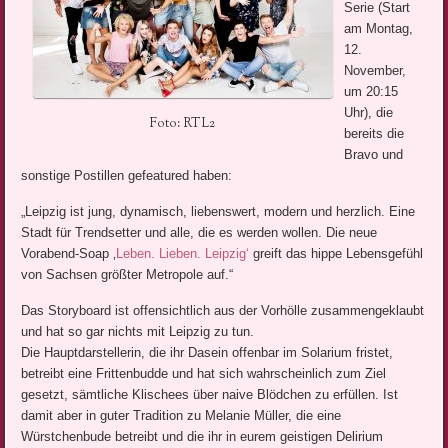
Serie (Start
am Montag,
12.
November,
um 20:15
Uhr), die
Foto: RTL2
bereits die
Bravo und
sonstige Postillen gefeatured haben:
„Leipzig ist jung, dynamisch, liebenswert, modern und herzlich. Eine
Stadt für Trendsetter und alle, die es werden wollen. Die neue
Vorabend-Soap ‚
Leben. Lieben. Leipzig‘
greift das hippe Lebensgefühl
von Sachsen größter Metropole auf.“
Das Storyboard ist offensichtlich aus der Vorhölle zusammengeklaubt
und hat so gar nichts mit Leipzig zu tun.
Die Hauptdarstellerin, die ihr Dasein offenbar im Solarium fristet,
betreibt eine Frittenbudde und hat sich wahrscheinlich zum Ziel
gesetzt, sämtliche Klischees über naive Blödchen zu erfüllen. Ist
damit aber in guter Tradition zu Melanie Müller, die eine
Würstchenbude betreibt und die ihr in eurem geistigen Delirium