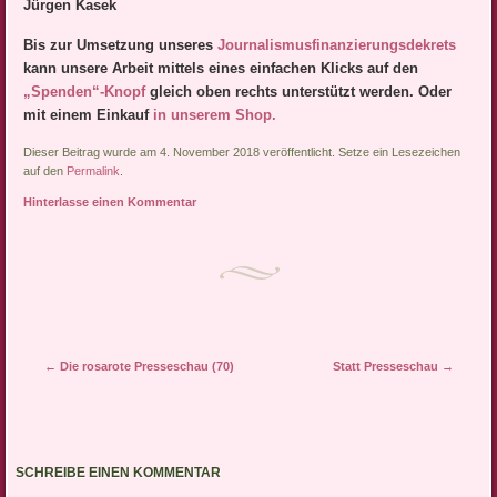
Jürgen Kasek
Bis zur Umsetzung unseres
Journalismusfinanzierungsdek
rets
kann unsere Arbeit mittels eines einfachen Klicks auf den
„Spenden“-Knopf
gleich oben rechts unterstützt werden. Oder
mit einem Einkauf
in unserem Shop.
Dieser Beitrag wurde am 4. November 2018 veröffentlicht. Setze ein Lesezeichen
auf den
Permalink
.
Hinterlasse einen Kommentar
Artikel-Navigation
←
Die rosarote Presseschau (70)
Statt Presseschau
→
SCHREIBE EINEN KOMMENTAR