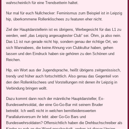
wahrscheinlich für eine Trendsetterin haltet.
Nur mal für euch Nullchecker: Feminismus zum Beispiel ist in Leipzig
hip, überkommene Rollenklischees zu featuren eher nicht.
Ziel der Hauptdarstellerin ist es übrigens, Werbegesicht für das L1 zu
werden, weil „das Leipzig angesagtester Club“ sei. Öhm, ja also nein.
Das L1 ist nun gerade nicht hip, sondern genau der richtige Ort, wo
sich Wannabees, die keine Ahnung von Clubkultur haben, gehen
lassen und den Eindruck haben sie gehören zu den Schönen und
Reichen.
Hip, ein Wort aus der Jugendsprache, heißt übrigens zeitgenössisch,
trendy und früher auch fortschrittlich. Also genau das Gegenteil von
den den Rollenklischees und Vorstellungen mit denen ihr Leipzig in
Verbindung bringen wollt.
Dazu kommt dann noch der männliche Hauptdarsteller, Ex-
Bundeswehrsoldat, der eine Go-Go-Bar mit seinem Bruder
betreibt. Ich weiß nicht in welchen bemitleidenswerten
Parallaluniversum ihr lebt: aber Go-Go Bars und
Bundeswehrsoldaten? Offensichtlich haben die Drehbuchschreiber als
Kinder zu nah an der Wand geschaukelt, anders ist dieser Unsinn