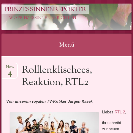
PRINZESSINNENREPORTER
WO PRINZESSINNEN BERICHTEN
Menü
Springe
Rolllenklischees,
Nov.
zum
4
Inhalt
Reaktion, RTL2
Von unserem royalen TV-Kritiker Jürgen Kasek
Liebes
RTL 2
,
ihr schreibt
zur neuen