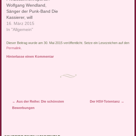
Wolfgang Wendland,
Sänger der Punk-Band Die
Kassierer, will
Oberbürgermeister von
16. März 2015
Bochum werden. Stefan
In "Allgemein"
Laurin, einer seiner
Wahlkampfmanager sowie
Dieser Beitrag wurde am 30. Mai 2015 veröffentlicht. Setze ein Lesezeichen auf den
Vorsitzender und einziges
Permalink
.
Mitglied der Initiative
Hinterlasse einen Kommentar
"Bürger für Wolfgang
Wendland" öffnet für uns
sein geheimes Tagebuch
und lässt Prinzessinnen
und Untertanencrowd in
den nächsten Wochen an
Erfolgsstrategien und
Artikel-Navigation
←
Aus der Reihe: Die schönsten
Der HSV-Totentanz
→
Gedanken…
Bewerbungen