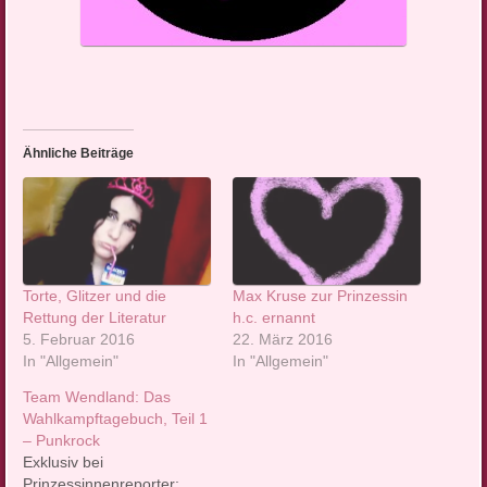
Ähnliche Beiträge
Torte, Glitzer und die
Max Kruse zur Prinzessin
Rettung der Literatur
h.c. ernannt
5. Februar 2016
22. März 2016
In "Allgemein"
In "Allgemein"
Team Wendland: Das
Wahlkampftagebuch, Teil 1
– Punkrock
Exklusiv bei
Prinzessinnenreporter: