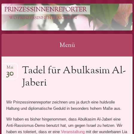
PRINZESSINNENREPORTER
WO PRINZESSINNEN BERICHTEN
Menü
Springe
Tadel für Abulkasim Al-
Mai
zum
30
Inhalt
Jaberi
Wir Prinzessinnenreporter zeichnen uns ja durch eine huldvolle
Haltung und diplomatische Geduld in besonders hohem Maße aus.
Wir haben es bisher hingenommen, dass Abulkasim Al-Jaberi eine
Anti-Rassismus-Demo benutzt ha
t, um gegen Israel zu hetzen. Wir
haben es toleriert, dass er eine
Veranstaltung
mit der wunderbaren Lia