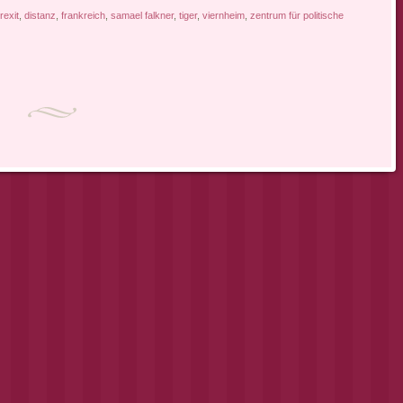
rexit
,
distanz
,
frankreich
,
samael falkner
,
tiger
,
viernheim
,
zentrum für politische