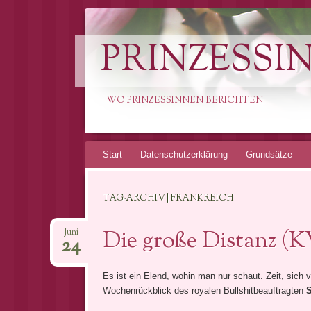
PRINZESSI
WO PRINZESSINNEN BERICHTEN
Springe
Start
Datenschutzerklärung
Grundsätze
zum
Inhalt
TAG-ARCHIV | FRANKREICH
Die große Distanz (K
Juni
24
Es ist ein Elend, wohin man nur schaut. Zeit, sich v
Wochenrückblick des royalen Bullshitbeauftragten
S