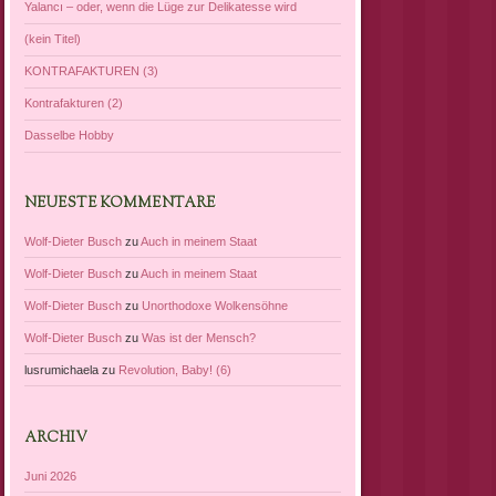
Yalancı – oder, wenn die Lüge zur Delikatesse wird
(kein Titel)
KONTRAFAKTUREN (3)
Kontrafakturen (2)
Dasselbe Hobby
NEUESTE KOMMENTARE
Wolf-Dieter Busch
zu
Auch in meinem Staat
Wolf-Dieter Busch
zu
Auch in meinem Staat
Wolf-Dieter Busch
zu
Unorthodoxe Wolkensöhne
Wolf-Dieter Busch
zu
Was ist der Mensch?
lusrumichaela
zu
Revolution, Baby! (6)
ARCHIV
Juni 2026