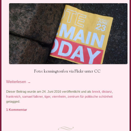
Foto: kenningtonfox via Flickr unter CC
Weiterlesen
→
Dieser Beitrag wurde am 24. Juni 2016 veröffentlicht und als
brexit
,
distanz
,
frankreich
,
samael falkner
,
tiger
,
viernheim
,
zentrum für politische schönheit
getagged.
1 Kommentar