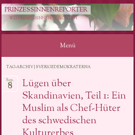
PRINZESSINNENREPORTER
WO PRINZESSINNEN BERICHTEN
Menü
Springe
TAG-ARCHIV | SVERIGEDEMOKRATERNA
zum
Inhalt
Lügen über
Sep.
8
Skandinavien, Teil 1: Ein
Muslim als Chef-Hüter
des schwedischen
Kulturerbes