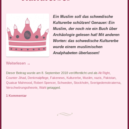
Ein Muslim soll das schwedische
Kulturerbe schützen! Genauer: Ein
Muslim, der noch nie ein Buch über
Archäologie gelesen hat! Mit anderen
Worten: das schwedische Kulturerbe
wurde einem muslimischen
Analphabeten überlassen!
Weiterlesen
→
Dieser Beitrag wurde am 8. September 2018 veröffentlicht und als
Alt Right
,
Counter-Jihad
,
Denkmalpflege
,
Fakenews
,
Kulturerbe
,
Muslim
,
nazis
,
Pakistan
,
Quaisar Mahmood
,
Robert Spencer
,
Schweden
,
Stockholm
,
Sverigedemokraterna
,
Verschwörungstheorie
,
Wahl
getagged.
1 Kommentar