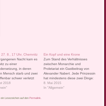
. 27. 8., 17 Uhr, Chemnitz
Ein Kopf und eine Krone
ergangenen Nacht kam es
Zum Stand des Verhältnisses
itz zu einer
zwischen Monarchie und
dersetzung, in deren
Proletariat ein Gastbeitrag von
ein Mensch starb und zwei
Alexander Nabert. Jede Prinzessin
ffenbar schwer verletzt
hat mindestens diese zwei Dinge:
Hintergründe des
st 2018
Einen Kopf und eine royale und
8. Mai 2015
ns, also was genau
mein"
kostbare Kopfzierde, etwa eine
In "Allgemein"
e und wie es dazu
Krone. Die Krone symbolisiert
onnte, liegen noch im
Reichtum, Macht, Würde und
e ein Lesezeichen auf den
Permalink
.
 Der rechte Rand benutzt
Herrschaft. Die erste