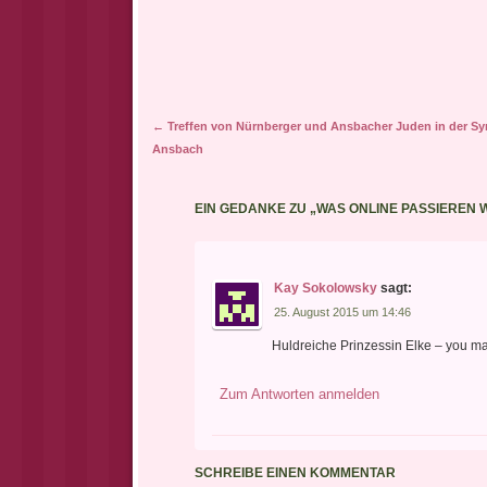
die Gele
Artikel-Navigation
←
Treffen von Nürnberger und Ansbacher Juden in der S
Ansbach
EIN GEDANKE ZU „
WAS ONLINE PASSIEREN 
Kay Sokolowsky
sagt:
25. August 2015 um 14:46
Huldreiche Prinzessin Elke – you m
Zum Antworten anmelden
SCHREIBE EINEN KOMMENTAR