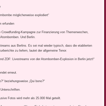
h
tombombe möglicherweise explodiert“
om erfunden
eine Crowdfunding-Kampagne zur Finanzierung von Themenwochen,
 Atombomben. Und Berlin.
treams aus Berlins. Es sei mal wieder typisch, dass die etablierten
urberichte zu liefern, lautet der allgemeine Tenor.
 und ZDF: Livestreams von der Atombomben-Explosion in Berlin jetzt!“
endet erneut.
no?“ beziehungsweise „Qui bono?“
 Unterschriften.
usive Fotos wird mehr als 25.000 Mal geteilt.