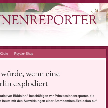
NNENREPORTER
Köpfe
Royaler Shop
 würde, wenn eine
in explodiert
ativer Blödsinn“ beschäftigen wir Prinzessinnenreporter, die
 uns heute mit den Auswirkungen einer Atombomben-Explosion auf