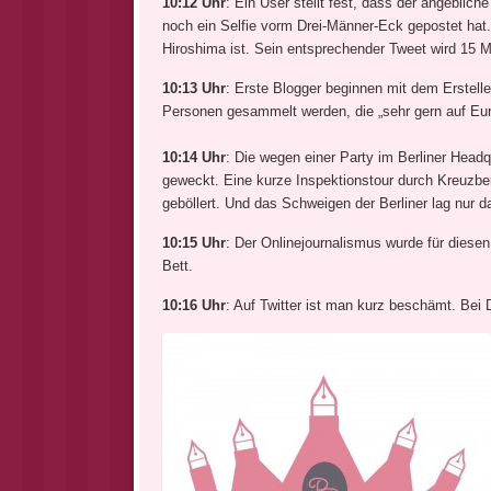
10:12 Uhr
: Ein User stellt fest, dass der angebli
noch ein Selfie vorm Drei-Männer-Eck gepostet hat.
Hiroshima ist. Sein entsprechender Tweet wird 15 Ma
10:13 Uhr
: Erste Blogger beginnen mit dem Erstell
Personen gesammelt werden, die „sehr gern auf Eu
10:14 Uhr
: Die wegen einer Party im Berliner Head
geweckt. Eine kurze Inspektionstour durch Kreuzber
geböllert. Und das Schweigen der Berliner lag nur da
10:15 Uhr
: Der Onlinejournalismus wurde für diesen
Bett.
10:16 Uhr
: Auf Twitter ist man kurz beschämt. Bei