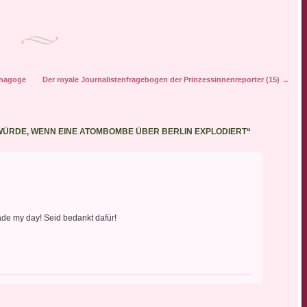
genheit trotzdem, um zu…
unabdingbare Voraussetzung für
das adäquate Tragen einer Krone
ist…
ynagoge
Der royale Journalistenfragebogen der Prinzessinnenreporter (15)
→
WÜRDE, WENN EINE ATOMBOMBE ÜBER BERLIN EXPLODIERT
“
ade my day! Seid bedankt dafür!