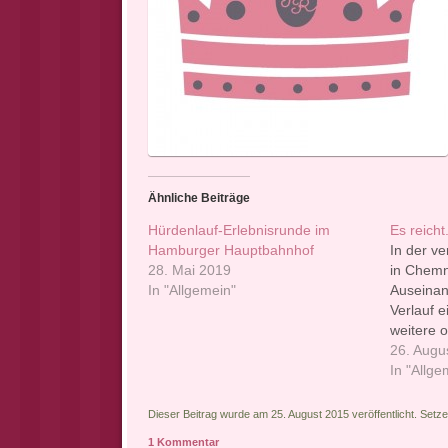
Ähnliche Beiträge
Hürdenlauf-Erlebnisrunde im
Es reicht
Hamburger Hauptbahnhof
In der v
28. Mai 2019
in Chemn
In "Allgemein"
Auseinan
Verlauf 
weitere o
wurden. 
26. Augu
Geschehe
In "Allge
passiert
kommen k
Dieser Beitrag wurde am 25. August 2015 veröffentlicht. Setz
Dunkeln.
1 Kommentar