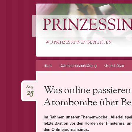
PRINZESSI
WO PRINZESSINNEN BERICHTEN
Springe
Start
Datenschutzerklärung
Grundsätze
zum
Inhalt
Was online passieren
Aug.
25
Atombombe über Berl
Im Rahmen unserer Themenwoche „Allerlei spekul
letzte Bastion vor den Horden der Finsternis,
den Onlinejournalismus.