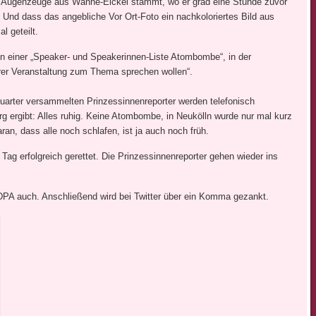
che Augenzeuge aus Wanne-Eickel stammt, wo er grad eine Stunde zuvor
 Und dass das angebliche Vor Ort-Foto ein nachkoloriertes Bild aus
l geteilt.
en einer „Speaker- und Speakerinnen-Liste Atombombe“, in der
rer Veranstaltung zum Thema sprechen wollen“.
quarter versammelten Prinzessinnenreporter werden telefonisch
g ergibt: Alles ruhig. Keine Atombombe, in Neukölln wurde nur mal kurz
ran, dass alle noch schlafen, ist ja auch noch früh.
 Tag erfolgreich gerettet. Die Prinzessinnenreporter gehen wieder ins
 DPA auch. Anschließend wird bei Twitter über ein Komma gezankt.