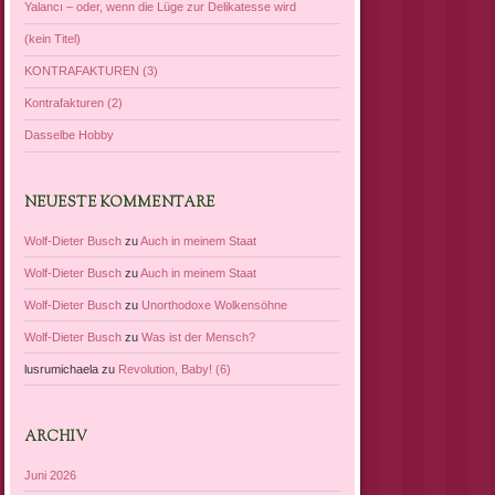
Yalancı – oder, wenn die Lüge zur Delikatesse wird
(kein Titel)
KONTRAFAKTUREN (3)
Kontrafakturen (2)
Dasselbe Hobby
NEUESTE KOMMENTARE
Wolf-Dieter Busch
zu
Auch in meinem Staat
Wolf-Dieter Busch
zu
Auch in meinem Staat
Wolf-Dieter Busch
zu
Unorthodoxe Wolkensöhne
Wolf-Dieter Busch
zu
Was ist der Mensch?
lusrumichaela
zu
Revolution, Baby! (6)
ARCHIV
Juni 2026