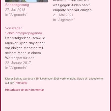
Antisemit, bloß weil ich
Sonnengesang
was gegen Juden hab!"
27. Juli 2018
empörte sich vor einigen
In "Allgemein"
Jahren mal ein Leser bei
21. Mai 2021
mir. Was erstmal lustig
In "Allgemein"
klingt, ist eigentlich
Von wegen
tragisch. Denn dieser
Schwuchtelpropaganda
Leser fühlte sich
Der erfolgreiche, schwule
tatsächlich völlig zu
Musiker Dylan Naylor hat
Unrecht als Antisemit
vor einigen Monaten mit
gebrandmarkt. Er war
seinem Mann in einem
emotional tief betroffen.
Werbespot für den
Antisemit…
Sexshop Amorelie
22. Januar 2017
mitgespielt. Außer zwei
In "Allgemein"
Menschen, die sich lieben
und begehren und genau
Dieser Beitrag wurde am 15. November 2016 veröffentlicht. Setze ein Lesezeichen
darüber austauschen, gab
auf den
Permalink
.
es eigentlich nichts darin
Hinterlasse einen Kommentar
zu sehen - gleichwohl
wurde der Spot in
manchen Kreisen empört
als…