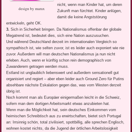
nicht, wenn man Kinder hat, um deren
design by marax
Zukunft man fürchtet. Kinder anlügen,
damit die keine Angststörung
entwickeln, geht OK.
3.
Sich in Sicherheit bringen. Da Nationalismus offenbar der globale
Megatrend ist, bedeutet dies, sich eine Nation auszusuchen.
Und während Deutschland derzeit im internationalen Vergleich so
sympathisch ist, wie selten zuvor, ist es leider auch exponiert wie nie
zuvor. Außerdem will man deutschen Nationalismus ja nun nicht
erleben. Auch, wenn er künftig schon rein demographisch von
Zuwanderern getragen werden muss.
Estland ist unglaublich liebenswert und außerdem sensationell gut
organisiert und regiert – aber eben leider auch Ground Zero für Putins
absehbare nächste Eskalation gegen das, was vom Westen derzeit
übrig ist.
Noch kommt man als Europäer einigermaßen leicht in die Schweiz,
sofern man dem dortigen Arbeitsmarkt etwas anzubieten hat.
Wenn man die Möglichkeit hat, sein deutsches Einkommen vom
heimischen Schreibtisch aus zu erwirtschaften, bietet sich Portugal
an: Irrsinnig schön, total zivilisiert, spottbillig, alle sprechen Englisch,
wohnen kostet nichts, da die Jugend der örtlichen Arbeitslosigkeit