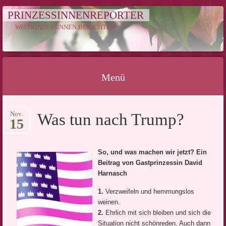
PRINZESSINNENREPORTER
WO PRINZESSINNEN BERICHTEN
Menü
Springe
Nov.
Was tun nach Trump?
zum
15
Inhalt
So, und was machen wir jetzt? Ein
Beitrag von Gastprinzessin David
Harnasch
1.
Verzweifeln und hemmungslos
weinen.
2.
Ehrlich mit sich bleiben und sich die
Situation nicht schönreden. Auch dann