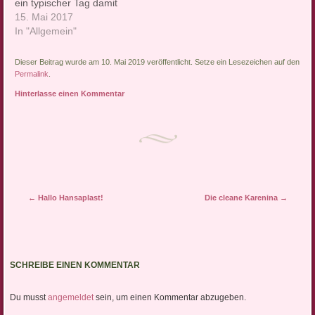
ein typischer Tag damit
beginnt, dass man sich am
15. Mai 2017
liebsten gleich wieder die
In "Allgemein"
Decke über den Kopf
ziehen würde. Wirklich
Dieser Beitrag wurde am 10. Mai 2019 veröffentlicht. Setze ein Lesezeichen auf den
nicht. Warum nicht,
Permalink
.
erklären wir in unserer
Hinterlasse einen Kommentar
Rubrik mit Nachrichten, die
die…
Artikel-Navigation
←
Hallo Hansaplast!
Die cleane Karenina
→
SCHREIBE EINEN KOMMENTAR
Du musst
angemeldet
sein, um einen Kommentar abzugeben.