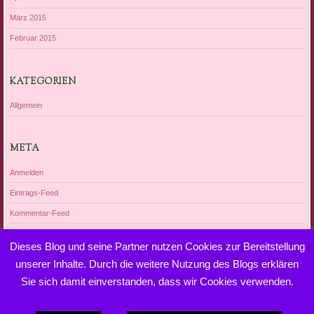
März 2015
Februar 2015
KATEGORIEN
Allgemein
META
Anmelden
Eintrags-Feed
Kommentar-Feed
WordPress.org
Dieses Blog und seine Partner nutzen Cookies zur Bereitstellung
unserer Inhalte. Durch die weitere Nutzung des Blogs erklären
Sie sich damit einverstanden, dass wir Cookies verwenden.
Dieses Blog läuft mit WordPress
|
Theme: Bouquet von