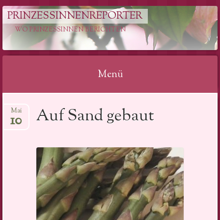
PRINZESSINNENREPORTER
WO PRINZESSINNEN BERICHTEN
Menü
Springe
Auf Sand gebaut
Mai
zum
10
Inhalt