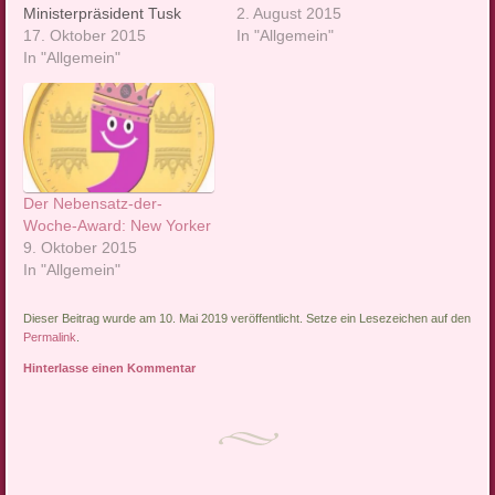
Ministerpräsident Tusk
neuester
2. August 2015
nennt die Türkei „der beste
17. Oktober 2015
Verwandtschaftsentwicklungen
In "Allgemein"
Partner“ für die
In "Allgemein"
bei Löwens leider
Europäische Union – die
überholte) schönste
Türkei unter der AKP-
Nebensatz der Woche
Regierung kann sich
findet sich hier. Und hier ist
derzeit vor Nettigkeiten
der (vorläufige, bis wir
aus Europa kaum retten.
einen richtigen haben)
Während zwischen Brüssel
Nebensatz-Award:
Der Nebensatz-der-
und Ankara gute Stimmung
Woche-Award: New Yorker
herrscht, ziehen woanders
9. Oktober 2015
dunkle Wolken auf. Von…
In "Allgemein"
Dieser Beitrag wurde am 10. Mai 2019 veröffentlicht. Setze ein Lesezeichen auf den
Permalink
.
Hinterlasse einen Kommentar