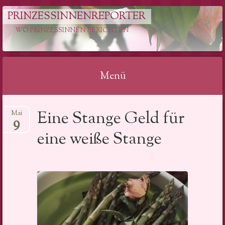
PRINZESSINNENREPORTER
WO PRINZESSINNEN BERICHTEN
Menü
Springe
Eine Stange Geld für
Mai
zum
9
Inhalt
eine weiße Stange