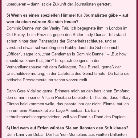
überqueren – dann ist die Zukunft der Journalisten gerettet.
5) Wenn es einen speziellen Himmel für Journalisten gäbe – auf
wen da oben würden Sie sich freuen?
Dominik Dunne von der Vanity Fair. Ich begegnete ihm in London im
Old Bailey, beim Prozess gegen den Butler Lady Dianas. Ich stand
schon hinter dem Panzerglas der Sicherheitsschleuse, und er
verstand etwas schwerhörig den Bobby durch die Scheibe nicht –
„Officer“, sagte ich, „that Gentleman is Dominik Dunne.“ – „But how
should we know that, Sir?“ Er sprach übrigens in der
Verhandlungspause mit dem Beklagten, Paul Burrell, gemäß der
Unschuldsvermutung, in der Cafeteria des Gerichtshofs. Da hatte die
britische Pressemeute ihn schon vorverurteilt.
Dann Gore Vidal so gerne. Erinnere mich an den herzlichen Empfang,
den er mir in seiner Villa in Positano bereitete. Er fluchte, dass Hillary
Clinton bald kommen wolle, das passte ihm gar nicht. Einmal bat ich
ihn um eine Manuskript zur Lage Amerikas. Es kam
schreibmaschinengeschrieben, voll von Rand zu Rand des Papiers.
6) Und wem auf Erden würden Sie am liebsten den Stift klauen?
Dem Emir von Dubai. Der hat ‘nen Montblanc aus weißen Brillanten