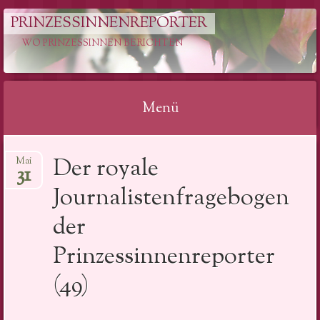
PRINZESSINNENREPORTER
WO PRINZESSINNEN BERICHTEN
Menü
Springe
Der royale
Mai
zum
31
Inhalt
Journalistenfragebogen
der
Prinzessinnenreporter
(49)