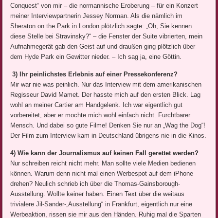
Conquest“ von mir – die normannische Eroberung – für ein Konzert
meiner Interviewpartnerin Jessey Norman. Als die nämlich im
Sheraton on the Park in London plötzlich sagte: „Oh, Sie kennen
diese Stelle bei Stravinsky?“ – die Fenster der Suite vibrierten, mein
Aufnahmegerät gab den Geist auf und draußen ging plötzlich über
dem Hyde Park ein Gewitter nieder. – Ich sag ja, eine Göttin.
3) Ihr peinlichstes Erlebnis auf einer Pressekonferenz?
Mir war nie was peinlich. Nur das Interview mit dem amerikanischen
Regisseur David Mamet. Der hasste mich auf den ersten Blick. Lag
wohl an meiner Cartier am Handgelenk. Ich war eigentlich gut
vorbereitet, aber er mochte mich wohl einfach nicht. Furchtbarer
Mensch. Und dabei so gute Filme! Denken Sie nur an „Wag the Dog“!
Der Film zum Interview kam in Deutschland übrigens nie in die Kinos.
4) Wie kann der Journalismus auf keinen Fall gerettet werden?
Nur schreiben reicht nicht mehr. Man sollte viele Medien bedienen
können. Warum denn nicht mal einen Werbespot auf dem iPhone
drehen? Neulich schrieb ich über die Thomas-Gainsborough-
Ausstellung. Wollte keiner haben. Einen Text über die weitaus
trivialere Jil-Sander-„Ausstellung“ in Frankfurt, eigentlich nur eine
Werbeaktion, rissen sie mir aus den Händen. Ruhig mal die Sparten