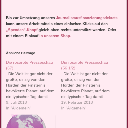
Bis zur Umsetzung unseres
Journalismusfinanzierungsdek
rets
kann unsere Arbeit mittels eines einfachen Klicks auf den
„Spenden“-Knopf
gleich oben rechts unterstützt werden. Oder
mit einem Einkauf
in unserem Shop.
Ähnliche Beiträge
Die rosarote Presseschau
Die rosarote Presseschau
(67)
(56 1/2)
Die Welt ist gar nicht der
Die Welt ist gar nicht der
große, einzig von den
große, einzig von den
Horden der Finsternis
Horden der Finsternis
bevölkerte Planet, auf dem
bevölkerte Planet, auf dem
ein typischer Tag damit
ein typischer Tag damit
beginnt, dass man sich am
9. Juli 2018
beginnt, dass man sich am
19. Februar 2018
liebsten gleich wieder die
In "Allgemein"
liebsten gleich wieder die
In "Allgemein"
Decke über den Kopf
Decke über den Kopf
ziehen würde. Wirklich
ziehen würde. Wirklich
nicht. Warum nicht,
nicht. Warum nicht,