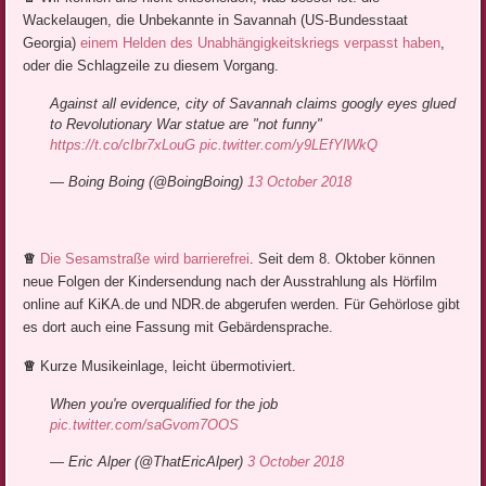
Wackelaugen, die Unbekannte in Savannah (US-Bundesstaat
Georgia)
einem Helden des Unabhängigkeitskriegs verpasst haben
,
oder die Schlagzeile zu diesem Vorgang.
Against all evidence, city of Savannah claims googly eyes glued
to Revolutionary War statue are "not funny"
https://t.co/cIbr7xLouG
pic.twitter.com/y9LEfYlWkQ
— Boing Boing (@BoingBoing)
13 October 2018
♕
Die Sesamstraße wird barrierefrei
. Seit dem 8. Oktober können
neue Folgen der Kindersendung nach der Ausstrahlung als Hörfilm
online auf KiKA.de und NDR.de abgerufen werden. Für Gehörlose gibt
es dort auch eine Fassung mit Gebärdensprache.
♕
Kurze Musikeinlage, leicht übermotiviert.
When you're overqualified for the job
pic.twitter.com/saGvom7OOS
— Eric Alper (@ThatEricAlper)
3 October 2018