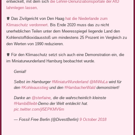
entwickelt, mit dem sich
die Lehrer-Denunziationsportale der AfD
lahmlegen lassen
.
♕
Das Zivilgericht von Den Haag
hat die Niederlande zum
Klimaschutz verdonnert
. Bis Ende 2020 muss das zu nicht
unerheblichen Teilen unter dem Meeresspiegel liegende Land den
Kohlenstoffdioxidausstoß um mindestens 25 Prozent im Vergleich zu
den Werten von 1990 reduzieren.
♕
Für den Klimaschutz setzt sich auch eine Demonstration ein, die
im Miniaturwunderland Hamburg beobachtet wurde.
Genial!
Selbst im Hamburger
#MiniaturWunderland
@MiWuLa
wird für
den
#Kohleausstieg
und den
#HambacherWald
demonstriert!
Danke an
@sterfaine
, die die wahrscheinlich kleinste
#HambiBleibt
-Demo der Welt entdeckt hat.
pic.twitter.com/jl5EPKMV6m
— Fossil Free Berlin (@DivestBerlin)
9 October 2018