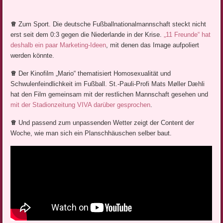
♕
Zum Sport. Die deutsche Fußballnationalmannschaft steckt nicht
erst seit dem 0:3 gegen die Niederlande in der Krise.
„11 Freunde“ hat
deshalb ein paar Marketing-Ideen
, mit denen das Image aufpoliert
werden könnte.
♕
Der Kinofilm „Mario“ thematisiert Homosexualität und
Schwulenfeindlichkeit im Fußball. St.-Pauli-Profi Mats Møller Dæhli
hat den Film gemeinsam mit der restlichen Mannschaft gesehen und
mit der Stadionzeitung VIVA darüber gesprochen
.
♕
Und passend zum unpassenden Wetter zeigt der Content der
Woche, wie man sich ein Planschhäuschen selber baut.