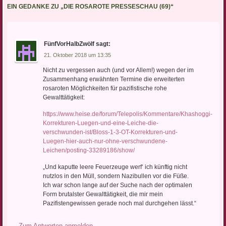
EIN GEDANKE ZU „
DIE ROSAROTE PRESSESCHAU (69)
“
FünfVorHalbZwölf
sagt:
21. Oktober 2018 um 13:35
Nicht zu vergessen auch (und vor Allem!) wegen der im
Zusammenhang erwähnten Termine die erweiterten
rosaroten Möglichkeiten für pazifistische rohe
Gewalttätigkeit:
https://www.heise.de/forum/Telepolis/Kommentare/Khashoggi-
Korrekturen-Luegen-und-eine-Leiche-die-
verschwunden-ist/Bloss-1-3-OT-Korrekturen-und-
Luegen-hier-auch-nur-ohne-verschwundene-
Leichen/posting-33289186/show/
„Und kaputte leere Feuerzeuge werf‘ ich künftig nicht
nutzlos in den Müll, sondern Nazibullen vor die Füße.
Ich war schon lange auf der Suche nach der optimalen
Form brutalster Gewalttätigkeit, die mir mein
Pazifistengewissen gerade noch mal durchgehen lässt.“
Zum Antworten anmelden