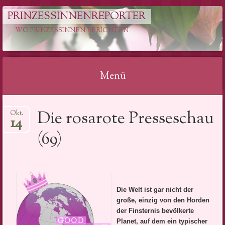
PRINZESSINNENREPORTER
WO PRINZESSINNEN BERICHTEN
Menü
Springe
Die rosarote Presseschau
Okt.
zum
14
Inhalt
(69)
Die Welt ist gar nicht der
große, einzig von den Horden
der Finsternis bevölkerte
Planet, auf dem ein typischer