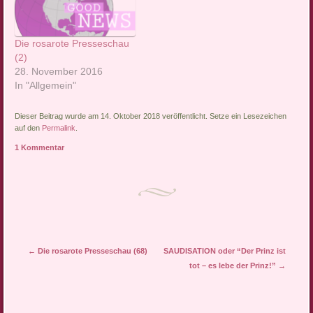
erklären wir in unserer
erklären wir in unserer
Rubrik mit Nachrichten, die
Rubrik mit Nachrichten, die
die…
die…
Die rosarote Presseschau
(2)
28. November 2016
In "Allgemein"
Dieser Beitrag wurde am 14. Oktober 2018 veröffentlicht. Setze ein Lesezeichen
auf den
Permalink
.
1 Kommentar
Artikel-Navigation
←
Die rosarote Presseschau (68)
SAUDISATION oder “Der Prinz ist
tot – es lebe der Prinz!”
→