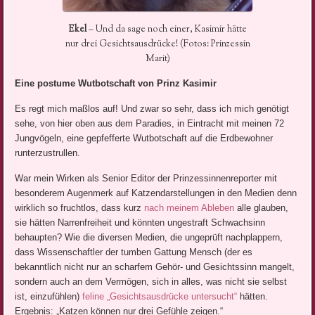
Ekel
– Und da sage noch einer, Kasimir hätte
nur drei Gesichtsausdrücke! (Fotos: Prinzessin
Marit)
Eine postume Wutbotschaft von Prinz Kasimir
Es regt mich maßlos auf! Und zwar so sehr, dass ich mich genötigt
sehe, von hier oben aus dem Paradies, in Eintracht mit meinen 72
Jungvögeln, eine gepfefferte Wutbotschaft auf die Erdbewohner
runterzustrullen.
War mein Wirken als Senior Editor der Prinzessinnenreporter mit
besonderem Augenmerk auf Katzendarstellungen in den Medien denn
wirklich so fruchtlos, dass kurz
nach meinem Ableben
alle glauben,
sie hätten Narrenfreiheit und könnten ungestraft Schwachsinn
behaupten? Wie die diversen Medien, die ungeprüft nachplappern,
dass Wissenschaftler der tumben Gattung Mensch (der es
bekanntlich nicht nur an scharfem Gehör- und Gesichtssinn mangelt,
sondern auch an dem Vermögen, sich in alles, was nicht sie selbst
ist, einzufühlen)
feline „Gesichtsausdrücke untersucht“
hätten.
Ergebnis: „Katzen können nur drei Gefühle zeigen.“