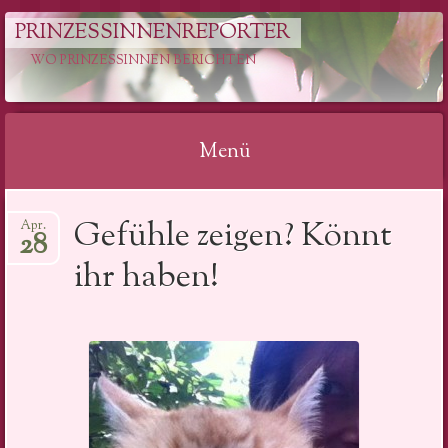
PRINZESSINNENREPORTER
WO PRINZESSINNEN BERICHTEN
Menü
Springe
Gefühle zeigen? Könnt
Apr.
zum
28
Inhalt
ihr haben!