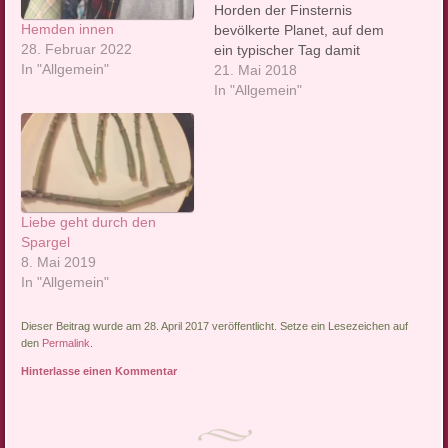
Horden der Finsternis
Hemden innen
bevölkerte Planet, auf dem
28. Februar 2022
ein typischer Tag damit
In "Allgemein"
beginnt, dass man sich am
21. Mai 2018
liebsten gleich wieder die
In "Allgemein"
Decke über den Kopf
ziehen würde. Wirklich
nicht. Warum nicht,
erklären wir in unserer
Rubrik mit Nachrichten, die
die…
Liebe geht durch den
Spargel
8. Mai 2019
In "Allgemein"
Dieser Beitrag wurde am 28. April 2017 veröffentlicht. Setze ein Lesezeichen auf
den
Permalink
.
Hinterlasse einen Kommentar