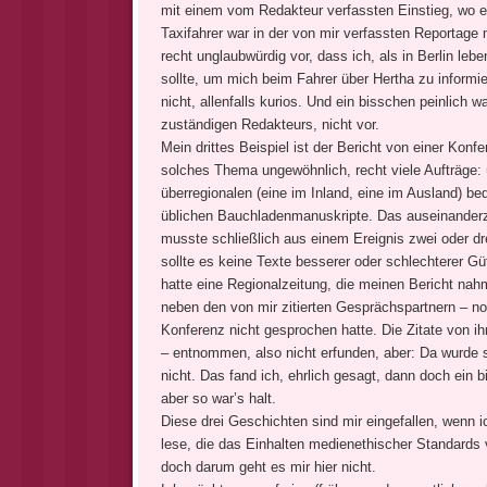
mit einem vom Redakteur verfassten Einstieg, wo ei
Taxifahrer war in der von mir verfassten Reportage
recht unglaubwürdig vor, dass ich, als in Berlin leb
sollte, um mich beim Fahrer über Hertha zu informie
nicht, allenfalls kurios. Und ein bisschen peinlich 
zuständigen Redakteurs, nicht vor.
Mein drittes Beispiel ist der Bericht von einer Konf
solches Thema ungewöhnlich, recht viele Aufträge: ü
überregionalen (eine im Inland, eine im Ausland) bed
üblichen Bauchladenmanuskripte. Das auseinanderzuh
musste schließlich aus einem Ereignis zwei oder dr
sollte es keine Texte besserer oder schlechterer Gü
hatte eine Regionalzeitung, die meinen Bericht nahm
neben den von mir zitierten Gesprächspartnern – n
Konferenz nicht gesprochen hatte. Die Zitate von ih
– entnommen, also nicht erfunden, aber: Da wurde so
nicht. Das fand ich, ehrlich gesagt, dann doch ein 
aber so war’s halt.
Diese drei Geschichten sind mir eingefallen, wenn i
lese, die das Einhalten medienethischer Standards vo
doch darum geht es mir hier nicht.