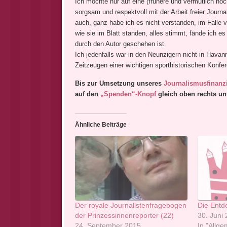
Ich möchte nur auf eine (frühere und vermutlich no
sorgsam und respektvoll mit der Arbeit freier Journ
auch, ganz habe ich es nicht verstanden, im Fall
wie sie im Blatt standen, alles stimmt, fände ich es
durch den Autor geschehen ist.
Ich jedenfalls war in den Neunzigern nicht in Havan
Zeitzeugen einer wichtigen sporthistorischen Konfe
Bis zur Umsetzung unseres
Journalismusfinanz
auf den
„Spenden“-Knopf
gleich oben rechts un
Ähnliche Beiträge
Der royale Journalistenfragebogen
Die Entd
der Prinzessinnenreporter (22)
30. Juni
24. September 2015
In "Allge