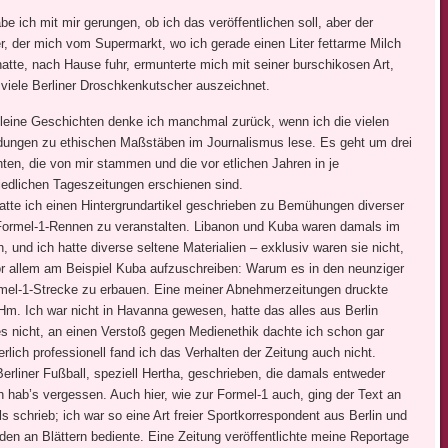
e ich mit mir gerungen, ob ich das veröffentlichen soll, aber der
er, der mich vom Supermarkt, wo ich gerade einen Liter fettarme Milch
hatte, nach Hause fuhr, ermunterte mich mit seiner burschikosen Art,
o viele Berliner Droschkenkutscher auszeichnet.
kleine Geschichten denke ich manchmal zurück, wenn ich die vielen
ungen zu ethischen Maßstäben im Journalismus lese. Es geht um drei
ten, die von mir stammen und die vor etlichen Jahren in je
iedlichen Tageszeitungen erschienen sind.
atte ich einen Hintergrundartikel geschrieben zu Bemühungen diverser
Formel-1-Rennen zu veranstalten. Libanon und Kuba waren damals im
 und ich hatte diverse seltene Materialien – exklusiv waren sie nicht,
vor allem am Beispiel Kuba aufzuschreiben: Warum es in den neunziger
ormel-1-Strecke zu erbauen. Eine meiner Abnehmerzeitungen druckte
m. Ich war nicht in Havanna gewesen, hatte das alles aus Berlin
s nicht, an einen Verstoß gegen Medienethik dachte ich schon gar
rlich professionell fand ich das Verhalten der Zeitung auch nicht.
erliner Fußball, speziell Hertha, geschrieben, die damals entweder
ch hab’s vergessen. Auch hier, wie zur Formel-1 auch, ging der Text an
als schrieb; ich war so eine Art freier Sportkorrespondent aus Berlin und
den an Blättern bediente. Eine Zeitung veröffentlichte meine Reportage