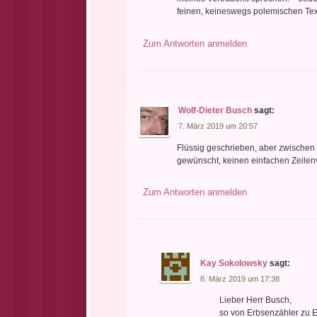
feinen, keineswegs polemischen Tex
Zum Antworten anmelden
Wolf-Dieter Busch
sagt:
7. März 2019 um 20:57
Flüssig geschrieben, aber zwischen 
gewünscht, keinen einfachen Zeilen
Zum Antworten anmelden
Kay Sokolowsky
sagt:
8. März 2019 um 17:38
Lieber Herr Busch,
so von Erbsenzähler zu 