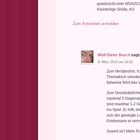
gewünscht oder WÜNSCH
Kleinteilige Grüße, KS
Zum Antworten anmelden
Wolf-Dieter Busch
sagt
8. März 2019 um 18:02
Zum Verständnis. Ic
Thematisch orientie
fallweise führt das
Zum Grundsätzlichen
maximal 5 Gegenstän
sind maximal 1-2 G
ins Spiel. Er hilft
sich der geneigte L
Erlebnissen er verin
Soweit ok? Mehr F