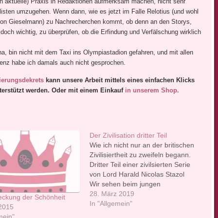
ch aktuelle) Praxis in Redaktionen aufmerksam machen, nicht sehr
alisten umzugehen. Wenn dann, wie es jetzt im Falle Relotius (und wohl
e von Gieselmann) zu Nachrecherchen kommt, ob denn an den Storys,
 doch wichtig, zu überprüfen, ob die Erfindung und Verfälschung wirklich
na, bin nicht mit dem Taxi ins Olympiastadion gefahren, und mit allen
renz habe ich damals auch nicht gesprochen.
ierungsdek
rets
kann unsere Arbeit mittels eines einfachen Klicks
terstützt werden. Oder mit einem Einkauf
in unserem Shop.
Der Zivilisation dritter Teil
Wie ich nicht nur an der britischen
Zivilisiertheit zu zweifeln begann.
Dritter Teil einer zivilsierten Serie
von Lord Harald Nicolas Stazol
Wir sehen beim jungen
Vorstandsvorsitzenden auf einem
28. März 2019
eckung der Schönheit
Sofa, so groß wie meine
In "Allgemein"
 2015
Wohnung, nur viel staubfreier,
mein"