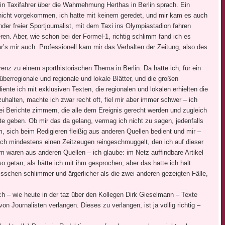
n Taxifahrer über die Wahrnehmung Herthas in Berlin sprach. Ein
 nicht vorgekommen, ich hatte mit keinem geredet, und mir kam es auch
ender freier Sportjournalist, mit dem Taxi ins Olympiastadion fahren
ren. Aber, wie schon bei der Formel-1, richtig schlimm fand ich es
war’s mir auch. Professionell kam mir das Verhalten der Zeitung, also des
erenz zu einem sporthistorischen Thema in Berlin. Da hatte ich, für ein
berregionale und regionale und lokale Blätter, und die großen
iente ich mit exklusiven Texten, die regionalen und lokalen erhielten die
alten, machte ich zwar recht oft, fiel mir aber immer schwer – ich
ei Berichte zimmern, die alle dem Ereignis gerecht werden und zugleich
te geben. Ob mir das da gelang, vermag ich nicht zu sagen, jedenfalls
, sich beim Redigieren fleißig aus anderen Quellen bedient und mir –
och mindestens einen Zeitzeugen reingeschmuggelt, den ich auf dieser
m waren aus anderen Quellen – ich glaube: im Netz auffindbare Artikel
 getan, als hätte ich mit ihm gesprochen, aber das hatte ich halt
bisschen schlimmer und ärgerlicher als die zwei anderen gezeigten Fälle,
ch – wie heute in der taz über den Kollegen Dirk Gieselmann – Texte
n Journalisten verlangen. Dieses zu verlangen, ist ja völlig richtig –