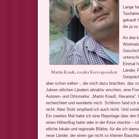
Lange hab
Taxifahr
gekauft 
die ja s
An drei 
Wortmeld
Geschich
untersch
Einmal h
Länder, 
Martin Krauß, royaler Korrespondent
Gespräch,
aber schon selten -, die mich dazu brachten, das 
Jahren etlichen Ländern attraktiv erschien, eine F
Autoren- und Ortsmarke: „Martin Krauß, Havanna“. H
recherchiert und wunderte mich. Schlimm fand ich e
nicht. Aber Stolz empfand ich auch nicht. Und sonde
Ein zweites Mal hatte ich eine Reportage über den B
einen Höhenflug hatte oder in der Krise steckte – i
etliche lokale und regionale Blätter, für die ich dam
neue Länder, der einen gar nicht so kleinen Bauchla