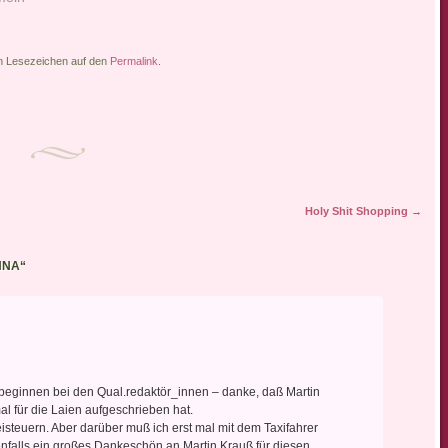
SKY, eine Sendung, in der sich
amerikanische Transsexuelle
Brüste implantieren lassen,…
in Lesezeichen auf den
Permalink
.
Holy Shit Shopping
→
NNA
“
beginnen bei den Qual.redaktör_innen – danke, daß Martin
al für die Laien aufgeschrieben hat.
eisteuern. Aber darüber muß ich erst mal mit dem Taxifahrer
nfalls ein großes Dankeschön an Martin Krauß für diesen