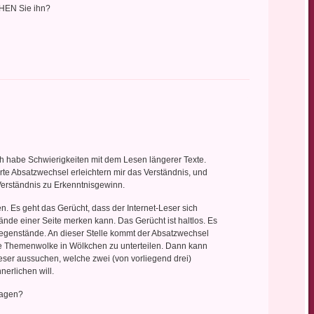
EN Sie ihn?
:
h habe Schwierigkeiten mit dem Lesen längerer Texte.
rte Absatzwechsel erleichtern mir das Verständnis, und
 Verständnis zu Erkenntnisgewinn.
. Es geht das Gerücht, dass der Internet-Leser sich
de einer Seite merken kann. Das Gerücht ist haltlos. Es
egenstände. An dieser Stelle kommt der Absatzwechsel
, die Themenwolke in Wölkchen zu unterteilen. Dann kann
eser aussuchen, welche zwei (von vorliegend drei)
nerlichen will.
ragen?