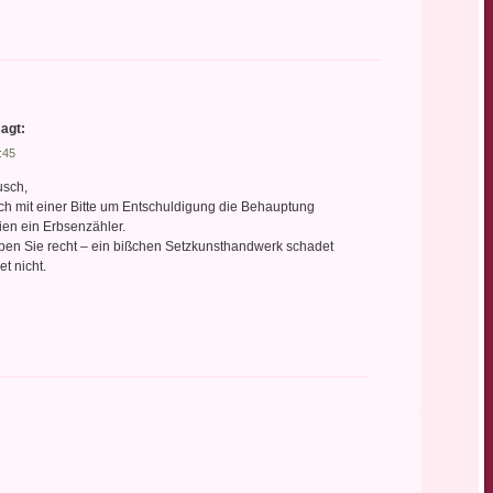
agt:
:45
usch,
h mit einer Bitte um Entschuldigung die Behauptung
ien ein Erbsenzähler.
ben Sie recht – ein bißchen Setzkunsthandwerk schadet
et nicht.