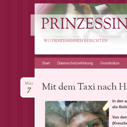
PRINZESSI
WO PRINZESSINNEN BERICHTEN
Springe
Start
Datenschutzerklärung
Grundsätze
zum
Inhalt
Mit dem Taxi nach 
März
7
In den 
die Roll
Von dem
(Kreuzbe