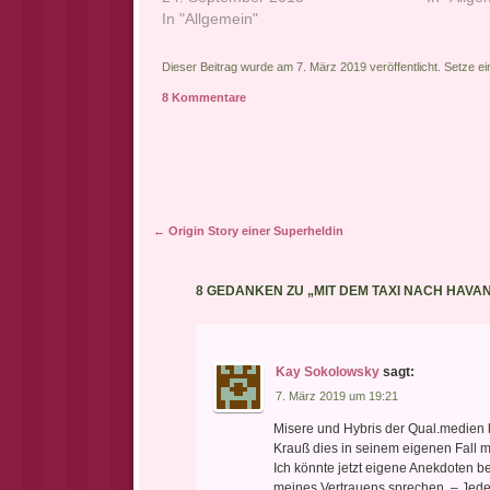
In "Allgemein"
Dieser Beitrag wurde am 7. März 2019 veröffentlicht. Setze e
8 Kommentare
Artikel-Navigation
←
Origin Story einer Superheldin
8 GEDANKEN ZU „
MIT DEM TAXI NACH HAVA
Kay Sokolowsky
sagt:
7. März 2019 um 19:21
Misere und Hybris der Qual.medien 
Krauß dies in seinem eigenen Fall m
Ich könnte jetzt eigene Anekdoten b
meines Vertrauens sprechen. – Jede