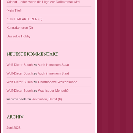
Yalancı – oder, wenn die Lüge zur Delikatesse wird
(kein Titel)
KONTRAFAKTUREN (3)
Kontrafakturen (2)
Dasselbe Hobby
NEUESTE KOMMENTARE
Wolf-Dieter Busch
zu
Auch in meinem Staat
Wolf-Dieter Busch
zu
Auch in meinem Staat
Wolf-Dieter Busch
zu
Unorthodoxe Wolkensöhne
Wolf-Dieter Busch
zu
Was ist der Mensch?
lusrumichaela
zu
Revolution, Baby! (6)
ARCHIV
Juni 2026