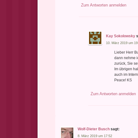
Zum Antworten anmelden
Kay Sokolowsky
s
10. März 2019 um 19
Lieber Herr B
dann nehme ic
zurück, Sie se
Im übrigen ha
auch im Intern
Peace! KS
Zum Antworten anmelden
Wolf-Dieter Busch
sagt:
8. März 2019 um 17:52