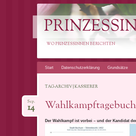
PRINZESSI
WO PRINZESSINNEN BERICHTEN
Springe
Start
Datenschutzerklärung
Grundsätze
zum
Inhalt
TAG-ARCHIV | KASSIERER
Wahlkampftagebuch: 
Sep.
14
Der Wahlkampf ist vorbei – und der Kandidat de