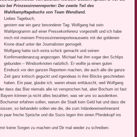
siv bei Prinzessinnenreporter: Der zweite Teil des
Wahlkampftagebuchs von Team Wendland.
Liebes Tagebuch,
gestern war ein ganz besonderer Tag: Wolfgang hat sein
Wahlprogramm auf einer Pressekonferenz vorgestellt und ich habe
mich mit meinem Prinzessinnenreporterausweis mit der goldenen
Krone drauf unter der Journalisten gemogelt.
Wolfgang hatte sich extra schick gemacht und seinen
Konfirmandenanzug angezogen. Michael hat ihm sogar den Schlips
gebunden – Windsorknoten natürlich. Er wollte ja einen guten
Eindruck vor den ganzen Reportern machen, die auch alle die ganze
Zeit ganz kritisch geguckt und irgendwas in ihre Blöcke geschrieben
haben. Ein paar, glaube ich, waren etwas enttäuscht, weil Wolfgang
 dass das Bier niemals alle ist versprochen hat, aber Bochum ist fast
e Bayern können ja nicht alles bezahlen, was wir uns so ausdenken.
 Bochumer erfahren sollen, warum die Stadt kein Geld hat und dass die
müssen, so behandeln sollen wie die, die zum Inländereinwohneramt
ein paar freche Sprüche und die Sozis legen ihm einen Pferdekopf ins
mir keine Sorgen zu machen und Dir mal wieder zu schreiben.