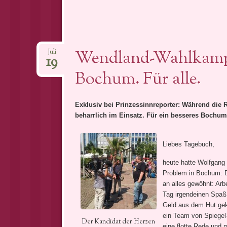
Wendland-Wahlkampf:
Juli
19
Bochum. Für alle.
Exklusiv bei Prinzessinnreporter: Während die 
beharrlich im Einsatz. Für ein besseres Bochum
Liebes Tagebuch,
heute hatte Wolfgang
Problem in Bochum: D
an alles gewöhnt: Arb
Tag irgendeinen Spaß
Geld aus dem Hut gekla
ein Team von Spiegel
Der Kandidat der Herzen
eine flotte Rede und