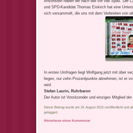
Ansonsten haben wir nach wie vor viel Spaß. Der C
und SPD-Kandidat Thomas Eiskirch hat eine Unters
sich versammelt, die uns mit dem Verbreiten von al
In ersten Umfragen liegt Wolfgang jetzt mit über se
liegen, nur zehn Prozentpunkte abnehmen, ist er vo
wird.
Stefan Laurin, Ruhrbaron
Der Autor ist Vorsitzender und einziges Mitglied der
Dieser Beitrag wurde am 18. August 2015 veröffentlicht und a
getagged.
Hinterlasse einen Kommentar