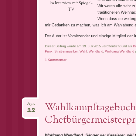
im Interview mit Spiegel-
Wir waren alle sehr 
TV
traditionellen Weihna
Wenn dass so weiterge
mir Gedanken zu machen, was ich am Wahlabend a
Der Autor ist Vorsitzender und einzige Mitglied der In
Dieser Beitrag wurde am 19. Juli 2015 veröffentlicht und als
B
Punk
,
Straßenmusiker
,
Wahl
,
Wendland
,
Wolfgang Wendland
g
1 Kommentar
Wahlkampftagebuch:
Apr.
22
Chefbürgermeisterpr
Wolfgang Wendland, Sänger der Kassierer, will