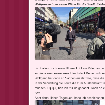
Weltpresse über seine Pläne für die Stadt. Exklu
nicht allen Bochumern Blumenkohl am Pillemann oder
so pleite wie unsere arme Hauptstadt Berlin und di
Wolfgang hat dann so Sachen erzählt wie, dass die
in der Verwaltung die Leute die zum Ausländeramt 
müssen. Uijuijui, hab ich mir da gedacht. Noch so 
Bett.
Aber dann, liebes Tagebuch, habe ich beschlossen 