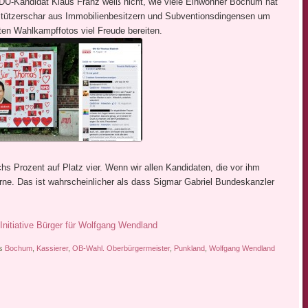
DU-Kandidat Klaus Franz weiß nicht, wie viele Einwohner Bochum hat
tützerschar aus Immobilienbesitzern und Subventionsdingensen um
ten Wahlkampffotos viel Freude bereiten.
chs Prozent auf Platz vier. Wenn wir allen Kandidaten, die vor ihm
rne. Das ist wahrscheinlicher als dass Sigmar Gabriel Bundeskanzler
Initiative Bürger für Wolfgang Wendland
ls
Bochum
,
Kassierer
,
OB-Wahl. Oberbürgermeister
,
Punkland
,
Wolfgang Wendland