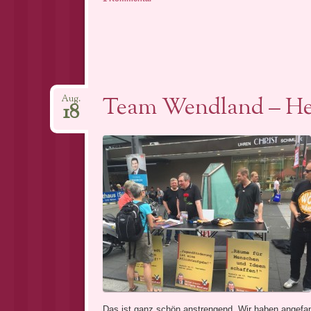
Team Wendland – He
Aug.
18
Das ist ganz schön anstrengend. Wir haben angef