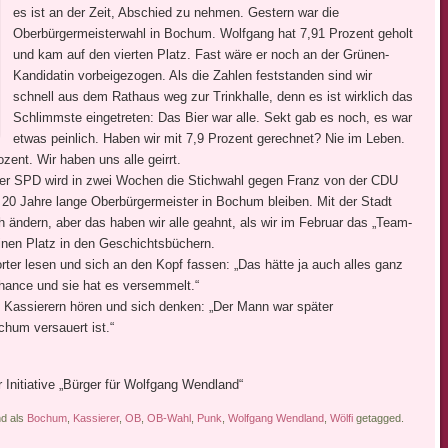
es ist an der Zeit, Abschied zu nehmen. Gestern war die
Oberbürgermeisterwahl in Bochum. Wolfgang hat 7,91 Prozent geholt
und kam auf den vierten Platz. Fast wäre er noch an der Grünen-
Kandidatin vorbeigezogen. Als die Zahlen feststanden sind wir
schnell aus dem Rathaus weg zur Trinkhalle, denn es ist wirklich das
Schlimmste eingetreten: Das Bier war alle. Sekt gab es noch, es war
etwas peinlich. Haben wir mit 7,9 Prozent gerechnet? Nie im Leben.
ent. Wir haben uns alle geirrt.
 der SPD wird in zwei Wochen die Stichwahl gegen Franz von der CDU
s 20 Jahre lange Oberbürgermeister in Bochum bleiben. Mit der Stadt
ch ändern, aber das haben wir alle geahnt, als wir im Februar das „Team-
inen Platz in den Geschichtsbüchern.
rter lesen und sich an den Kopf fassen: „Das hätte ja auch alles ganz
hance und sie hat es versemmelt.“
n Kassierern hören und sich denken: „Der Mann war später
chum versauert ist.“
r Initiative „Bürger für Wolfgang Wendland“
nd als
Bochum
,
Kassierer
,
OB
,
OB-Wahl
,
Punk
,
Wolfgang Wendland
,
Wölfi
getagged.