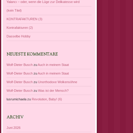
Yalancı – oder, wenn die Lüge zur Delikatesse wird
(kein Titel)
KONTRAFAKTUREN (3)
Kontrafakturen (2)
Dasselbe Hobby
NEUESTE KOMMENTARE
Wolf-Dieter Busch
zu
Auch in meinem Staat
Wolf-Dieter Busch
zu
Auch in meinem Staat
Wolf-Dieter Busch
zu
Unorthodoxe Wolkensöhne
Wolf-Dieter Busch
zu
Was ist der Mensch?
lusrumichaela
zu
Revolution, Baby! (6)
ARCHIV
Juni 2026