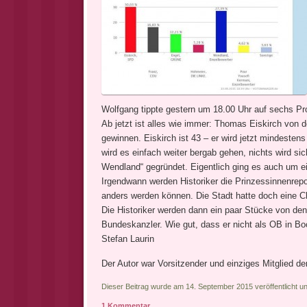
Wolfgang tippte gestern um 18.00 Uhr auf sechs Proz
Ab jetzt ist alles wie immer: Thomas Eiskirch von
gewinnen. Eiskirch ist 43 – er wird jetzt mindesten
wird es einfach weiter bergab gehen, nichts wird si
Wendland“ gegründet. Eigentlich ging es auch um e
Irgendwann werden Historiker die Prinzessinnenrepo
anders werden können. Die Stadt hatte doch eine C
Die Historiker werden dann ein paar Stücke von de
Bundeskanzler. Wie gut, dass er nicht als OB in Bo
Stefan Laurin
Der Autor war Vorsitzender und einziges Mitglied de
Dieser Beitrag wurde am 14. September 2015 veröffentlicht u
1 Kommentar