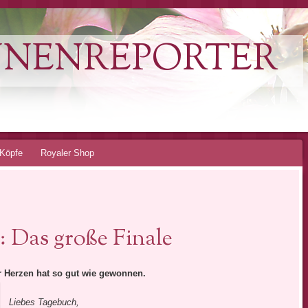
NNENREPORTER
Köpfe
Royaler Shop
Das große Finale
r Herzen hat so gut wie gewonnen.
Liebes Tagebuch,