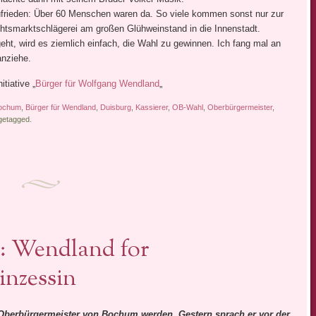
zufrieden: Über 60 Menschen waren da. So viele kommen sonst nur zur
chtsmarktschlägerei am großen Glühweinstand in die Innenstadt.
ht, wird es ziemlich einfach, die Wahl zu gewinnen. Ich fang mal an
nziehe.
itiative „
Bürger für Wolfgang Wendland
„
ochum
,
Bürger für Wendland
,
Duisburg
,
Kassierer
,
OB-Wahl
,
Oberbürgermeister
,
etagged.
 Wendland for
inzessin
 Oberbürgermeister von Bochum werden. Gestern sprach er vor der